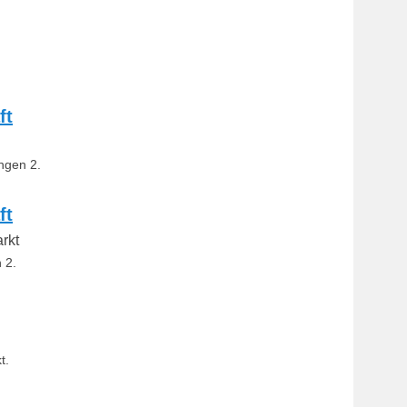
ft
ngen 2.
ft
rkt
 2.
t.