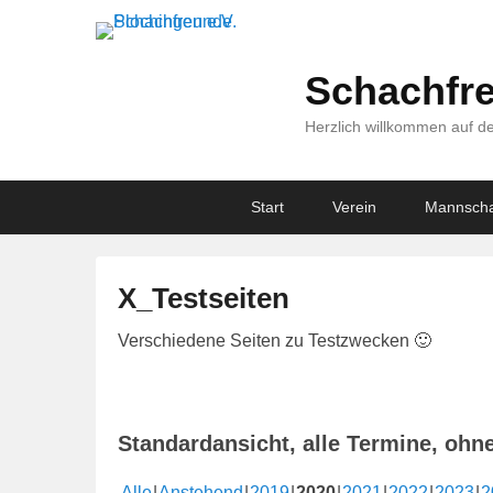
Schachfre
Herzlich willkommen auf de
Primary
Skip
Skip
Start
Verein
Mannscha
menu
to
to
primary
secondary
content
content
X_Testseiten
V
Verschiedene Seiten zu Testzwecken 🙂
e
r
ö
Standardansicht, alle Termine, ohn
f
f
Alle
Anstehend
2019
2020
2021
2022
2023
2