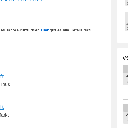
es Jahres-Blitzturnier.
Hier
gibt es alle Details dazu.
VS
ft
A
 Haus
ft
Markt
A
2