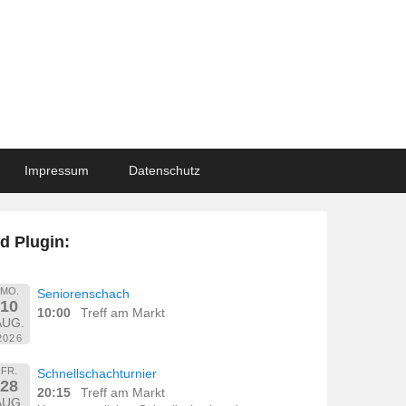
Impressum
Datenschutz
d Plugin:
MO.
Seniorenschach
10
10:00
Treff am Markt
AUG.
2026
FR.
Schnellschachturnier
28
20:15
Treff am Markt
AUG.