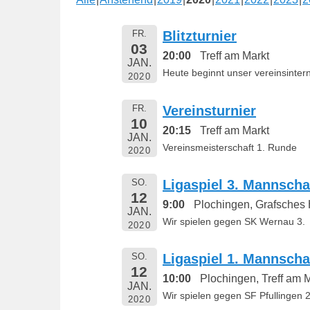
e
n
FR.
Blitzturnier
t
03
20:00
Treff am Markt
l
JAN.
Heute beginnt unser vereinsintern
2020
i
c
FR.
Vereinsturnier
h
10
t
20:15
Treff am Markt
JAN.
a
Vereinsmeisterschaft 1. Runde
2020
m
1
SO.
Ligaspiel 3. Mannscha
12
6
9:00
Plochingen, Grafsches
JAN.
.
Wir spielen gegen SK Wernau 3.
2020
M
a
SO.
Ligaspiel 1. Mannscha
i
12
10:00
Plochingen, Treff am 
2
JAN.
Wir spielen gegen SF Pfullingen 
2020
0