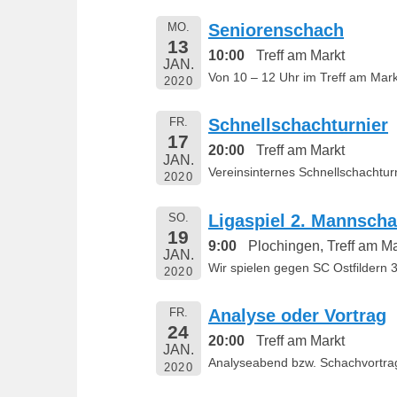
1
MO.
Seniorenschach
9
13
10:00
Treff am Markt
v
JAN.
Von 10 – 12 Uhr im Treff am Mark
o
2020
n
B
FR.
Schnellschachturnier
17
e
20:00
Treff am Markt
JAN.
r
Vereinsinternes Schnellschachtur
2020
n
h
SO.
Ligaspiel 2. Mannscha
a
19
9:00
Plochingen, Treff am Ma
JAN.
r
Wir spielen gegen SC Ostfildern 3
2020
d
M
FR.
Analyse oder Vortrag
a
24
20:00
Treff am Markt
r
JAN.
Analyseabend bzw. Schachvortrag
t
2020
i