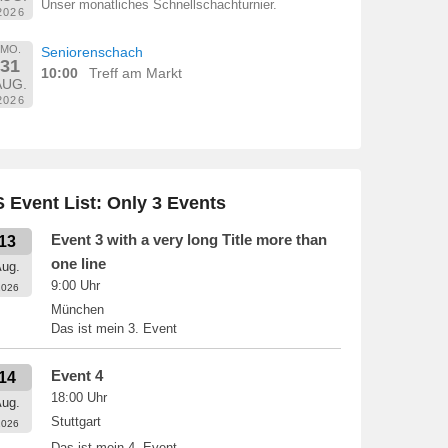
Unser monatliches Schnellschachturnier.
2026
MO.
Seniorenschach
31
10:00
Treff am Markt
AUG.
2026
 Event List: Only 3 Events
Event 3 with a very long Title more than
13
one line
ug.
9:00
Uhr
2026
München
Das ist mein 3. Event
Event 4
14
18:00
Uhr
ug.
Stuttgart
2026
Das ist mein 4. Event.