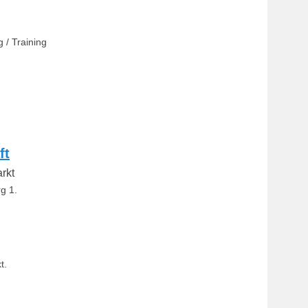
 / Training
ft
rkt
g 1.
t.