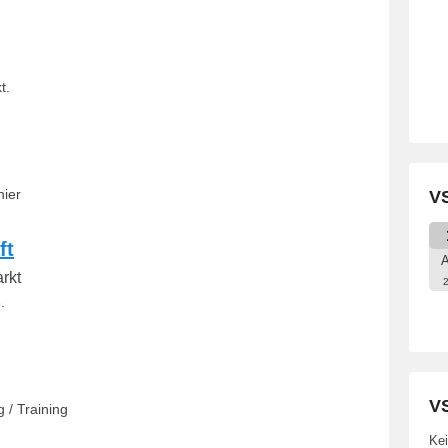
t.
nier
VS
ft
A
rkt
.
VS
 / Training
Kei