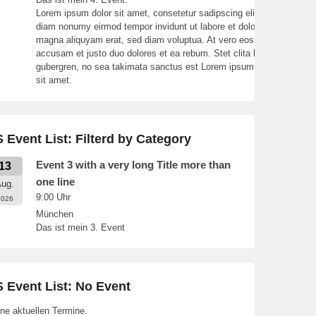
Lorem ipsum dolor sit amet, consetetur sadipscing elitr, sed
diam nonumy eirmod tempor invidunt ut labore et dolore
magna aliquyam erat, sed diam voluptua. At vero eos et
accusam et justo duo dolores et ea rebum. Stet clita kasd
gubergren, no sea takimata sanctus est Lorem ipsum dolor
sit amet.
 Event List: Filterd by Category
Event 3 with a very long Title more than
13
one line
ug.
9:00
Uhr
2026
München
Das ist mein 3. Event
 Event List: No Event
ne aktuellen Termine.