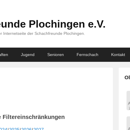
unde Plochingen e.V.
r Internetseite der Schachfreunde Plochingen.
ften
Jugend
Senioren
Fernschach
Kontakt
Ol
e Filtereinschränkungen
024
2025
2026
2027