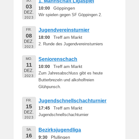
1. Mannschaft Ligaspiel
SO.
03
10:00
Göppingen
DEZ.
Wir spielen gegen SF Göppingen 2.
2023
Jugendvereinsturnier
FR.
08
18:00
Treff am Markt
DEZ.
2. Runde des Jugendvereinsturniers
2023
Seniorenschach
MO.
11
10:00
Treff am Markt
DEZ.
Zum Jahresabschluss gibt es heute
2023
Butterbrezeln und alkoholfreien
Glühpunsch.
Jugendschnellschachturnier
FR.
15
17:45
Treff am Markt
DEZ.
Jugendschnellschachturnier
2023
Bezirksjugendliga
SA.
16
9:30
Pfullingen