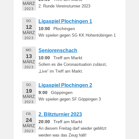
MÄRZ
2. Runde Vereinsturnier 2023
2023
Ligaspiel Plochingen 1
SO.
12
10:00
Plochingen
MÄRZ
Wir spielen gegen SG KK Hohentübingen 1
2023
Seniorenschach
MO.
13
10:00
Treff am Markt
MÄRZ
Sofern es die Coronasituation zulässt,
2023
„Live“ im Treff am Markt.
Ligaspiel Plochingen 2
SO.
19
9:00
Göppingen
MÄRZ
Wir spielen gegen SF Göppingen 3
2023
2. Blitzturnier 2023
FR.
24
20:00
Treff am Markt
MÄRZ
An diesem Freitag darf wieder geblitzt
2023
werden was das Zeug hält!