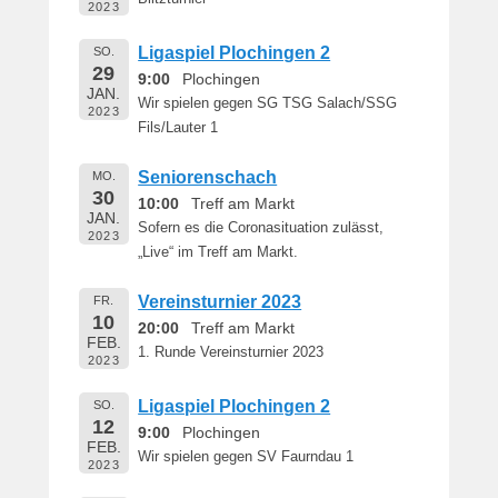
e
2023
r
Ligaspiel Plochingen 2
SO.
n
29
9:00
Plochingen
h
JAN.
a
Wir spielen gegen SG TSG Salach/SSG
2023
r
Fils/Lauter 1
d
Seniorenschach
M
MO.
30
a
10:00
Treff am Markt
JAN.
r
Sofern es die Coronasituation zulässt,
2023
t
„Live“ im Treff am Markt.
i
n
Vereinsturnier 2023
FR.
10
20:00
Treff am Markt
FEB.
1. Runde Vereinsturnier 2023
2023
Ligaspiel Plochingen 2
SO.
12
9:00
Plochingen
FEB.
Wir spielen gegen SV Faurndau 1
2023