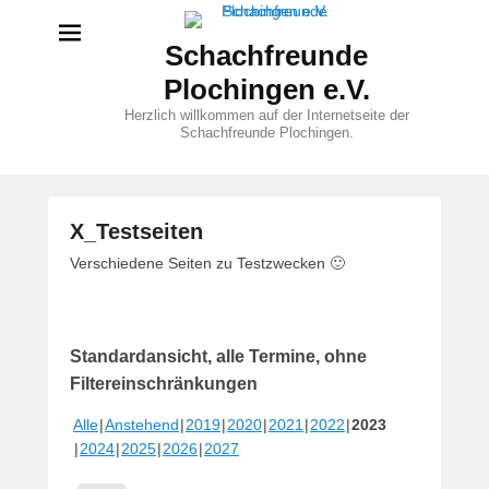
Schachfreunde
Plochingen e.V.
Herzlich willkommen auf der Internetseite der
Schachfreunde Plochingen.
X_Testseiten
V
Verschiedene Seiten zu Testzwecken 🙂
e
r
ö
Standardansicht, alle Termine, ohne
f
f
Filtereinschränkungen
e
Alle
Anstehend
2019
2020
2021
2022
2023
n
2024
2025
2026
2027
t
l