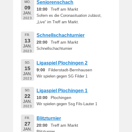
Seniorenschach
MO.
i
09
10:00
Treff am Markt
c
JAN.
Sofern es die Coronasituation zulässt,
h
2023
„Live“ im Treff am Markt.
t
a
Schnellschachturnier
FR.
m
13
20:00
Treff am Markt
1
JAN.
Schnellschachturnier
6
2023
.
M
Ligaspiel Plochingen 2
SO.
15
a
9:00
Filderstadt-Bernhausen
JAN.
i
Wir spielen gegen SG Filder 1
2023
2
0
Ligaspiel Plochingen 1
SO.
1
22
10:00
Plochingen
9
JAN.
Wir spielen gegen Ssg Fils-Lauter 1
2023
v
o
Blitzturnier
FR.
n
27
20:00
Treff am Markt
B
JAN.
Blitzturnier