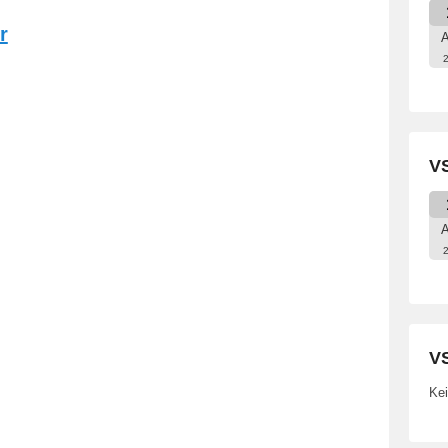
r
A
VS
A
VS
Kei