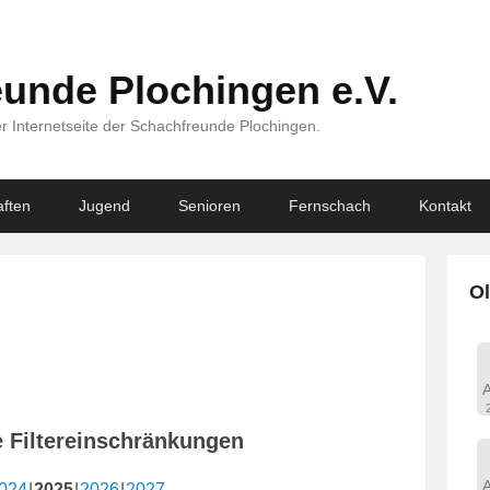
unde Plochingen e.V.
r Internetseite der Schachfreunde Plochingen.
ften
Jugend
Senioren
Fernschach
Kontakt
Ol
e Filtereinschränkungen
024
2025
2026
2027