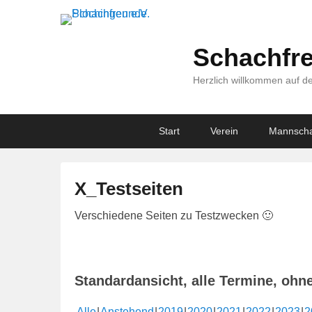
Schachfre
Herzlich willkommen auf de
Primary
Skip
Skip
Start
Verein
Mannscha
menu
to
to
primary
secondary
content
content
X_Testseiten
V
Verschiedene Seiten zu Testzwecken 🙂
e
r
ö
Standardansicht, alle Termine, ohn
f
f
Alle
Anstehend
2019
2020
2021
2022
2023
2