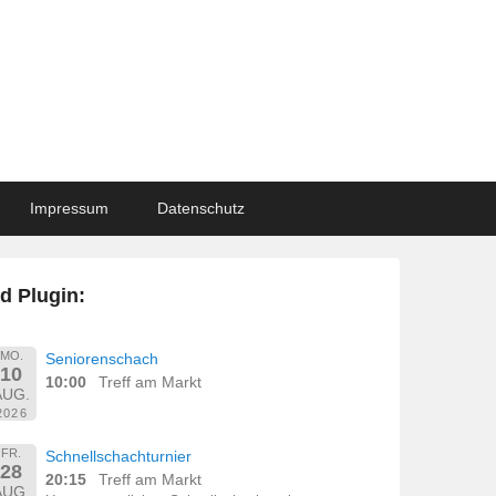
Impressum
Datenschutz
d Plugin:
MO.
Seniorenschach
10
10:00
Treff am Markt
AUG.
2026
FR.
Schnellschachturnier
28
20:15
Treff am Markt
AUG.