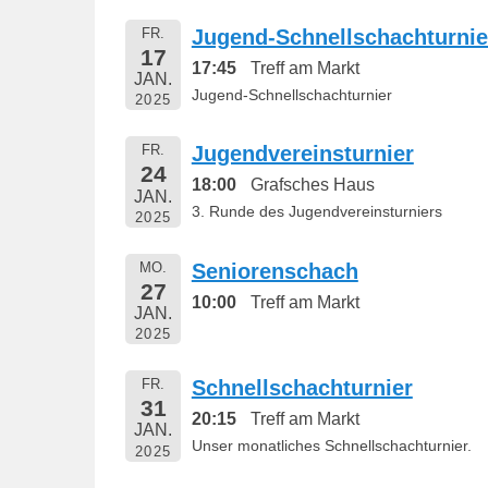
1
FR.
Jugend-Schnellschachturnie
9
17
17:45
Treff am Markt
v
JAN.
Jugend-Schnellschachturnier
o
2025
n
B
FR.
Jugendvereinsturnier
24
e
18:00
Grafsches Haus
JAN.
r
3. Runde des Jugendvereinsturniers
2025
n
h
MO.
Seniorenschach
a
27
10:00
Treff am Markt
JAN.
r
2025
d
M
FR.
Schnellschachturnier
a
31
20:15
Treff am Markt
r
JAN.
Unser monatliches Schnellschachturnier.
t
2025
i