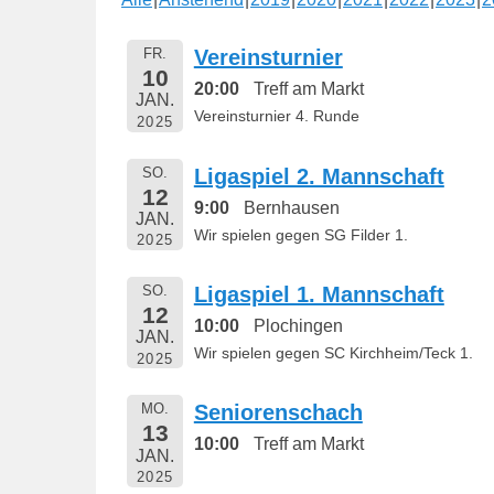
e
n
FR.
Vereinsturnier
t
10
20:00
Treff am Markt
l
JAN.
Vereinsturnier 4. Runde
2025
i
c
SO.
Ligaspiel 2. Mannschaft
h
12
t
9:00
Bernhausen
JAN.
a
Wir spielen gegen SG Filder 1.
2025
m
1
SO.
Ligaspiel 1. Mannschaft
12
6
10:00
Plochingen
JAN.
.
Wir spielen gegen SC Kirchheim/Teck 1.
2025
M
a
MO.
Seniorenschach
i
13
10:00
Treff am Markt
2
JAN.
2025
0