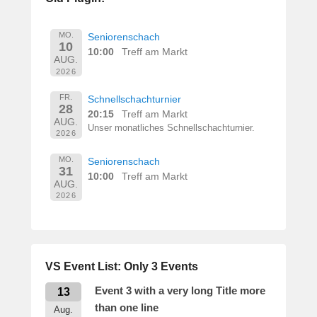
e
r
n
MO.
Seniorenschach
10
h
10:00
Treff am Markt
AUG.
a
2026
r
d
FR.
Schnellschachturnier
28
M
20:15
Treff am Markt
AUG.
a
Unser monatliches Schnellschachturnier.
2026
r
t
MO.
Seniorenschach
31
i
10:00
Treff am Markt
AUG.
n
2026
VS Event List: Only 3 Events
Event 3 with a very long Title more
13
than one line
Aug.