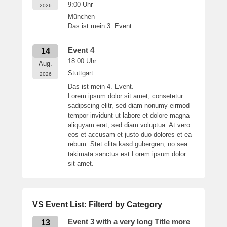
9:00
Uhr
2026
München
Das ist mein 3. Event
Event 4
14
18:00
Uhr
Aug.
Stuttgart
2026
Das ist mein 4. Event.
Lorem ipsum dolor sit amet, consetetur
sadipscing elitr, sed diam nonumy eirmod
tempor invidunt ut labore et dolore magna
aliquyam erat, sed diam voluptua. At vero
eos et accusam et justo duo dolores et ea
rebum. Stet clita kasd gubergren, no sea
takimata sanctus est Lorem ipsum dolor
sit amet.
VS Event List: Filterd by Category
Event 3 with a very long Title more
13