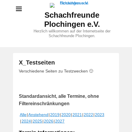
Schachfreunde
Plochingen e.V.
Herzlich willkommen auf der Internetseite der
Schachfreunde Plochingen.
X_Testseiten
V
Verschiedene Seiten zu Testzwecken 🙂
e
r
ö
Standardansicht, alle Termine, ohne
f
f
Filtereinschränkungen
e
Alle
Anstehend
2019
2020
2021
2022
2023
n
2024
2025
2026
2027
t
l