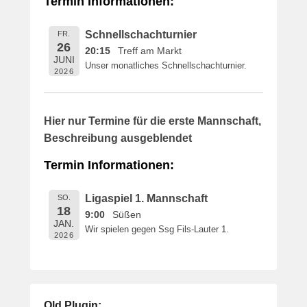
Termin Informationen:
i
c
Schnellschachturnier
FR.
h
26
20:15
Treff am Markt
t
JUNI
Unser monatliches Schnellschachturnier.
a
2026
m
1
6
Hier nur Termine für die erste Mannschaft,
.
Beschreibung ausgeblendet
M
a
Termin Informationen:
i
2
Ligaspiel 1. Mannschaft
SO.
0
18
9:00
Süßen
1
JAN.
Wir spielen gegen Ssg Fils-Lauter 1.
9
2026
v
o
n
B
Old Plugin: