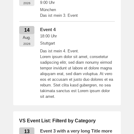
9:00
Uhr
2026
München
Das ist mein 3. Event
Event 4
14
18:00
Uhr
Aug.
Stuttgart
2026
Das ist mein 4. Event.
Lorem ipsum dolor sit amet, consetetur
sadipscing elitr, sed diam nonumy eirmod
tempor invidunt ut labore et dolore magna
aliquyam erat, sed diam voluptua. At vero
eos et accusam et justo duo dolores et ea
rebum. Stet clita kasd gubergren, no sea
takimata sanctus est Lorem ipsum dolor
sit amet.
VS Event List: Filterd by Category
Event 3 with a very long Title more
13