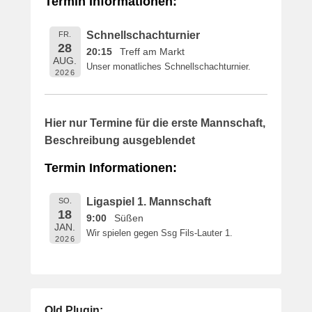
Termin Informationen:
i
c
Schnellschachturnier
FR.
h
28
20:15
Treff am Markt
t
AUG.
Unser monatliches Schnellschachturnier.
a
2026
m
1
6
Hier nur Termine für die erste Mannschaft,
.
Beschreibung ausgeblendet
M
a
Termin Informationen:
i
2
Ligaspiel 1. Mannschaft
SO.
0
18
9:00
Süßen
1
JAN.
Wir spielen gegen Ssg Fils-Lauter 1.
9
2026
v
o
n
B
Old Plugin: