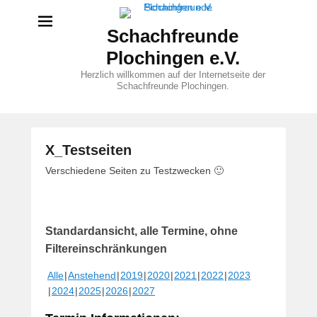
Schachfreunde
Plochingen e.V.
Herzlich willkommen auf der Internetseite der
Schachfreunde Plochingen.
X_Testseiten
V
Verschiedene Seiten zu Testzwecken 🙂
e
r
ö
Standardansicht, alle Termine, ohne
f
f
Filtereinschränkungen
e
Alle
Anstehend
2019
2020
2021
2022
2023
n
2024
2025
2026
2027
t
l