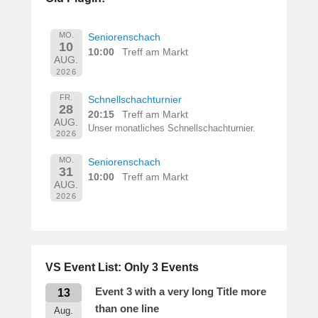
e
r
n
MO.
Seniorenschach
10
h
10:00
Treff am Markt
AUG.
a
2026
r
d
FR.
Schnellschachturnier
28
M
20:15
Treff am Markt
AUG.
a
Unser monatliches Schnellschachturnier.
2026
r
t
MO.
Seniorenschach
31
i
10:00
Treff am Markt
AUG.
n
2026
VS Event List: Only 3 Events
Event 3 with a very long Title more
13
than one line
Aug.