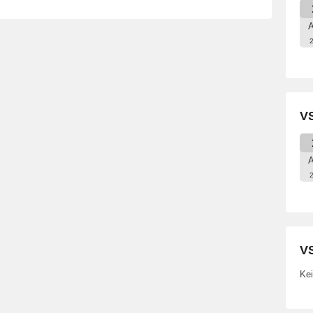
A
VS
A
VS
Kei