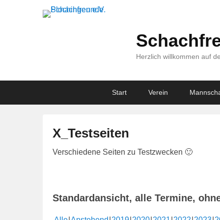
Schachfre
Herzlich willkommen auf de
Primary
Skip
Skip
Start
Verein
Mannscha
menu
to
to
primary
secondary
content
content
X_Testseiten
V
Verschiedene Seiten zu Testzwecken 🙂
e
r
ö
Standardansicht, alle Termine, ohn
f
f
Alle
Anstehend
2019
2020
2021
2022
2023
2