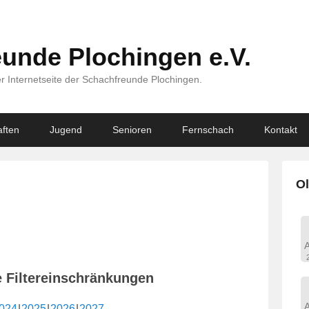
unde Plochingen e.V.
r Internetseite der Schachfreunde Plochingen.
ften
Jugend
Senioren
Fernschach
Kontakt
Ol
e Filtereinschränkungen
024
2025
2026
2027