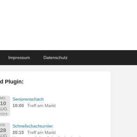
Impressum
Datenschutz
d Plugin:
MO.
Seniorenschach
10
10:00
Treff am Markt
AUG.
2026
FR.
Schnellschachturnier
28
20:15
Treff am Markt
AUG.