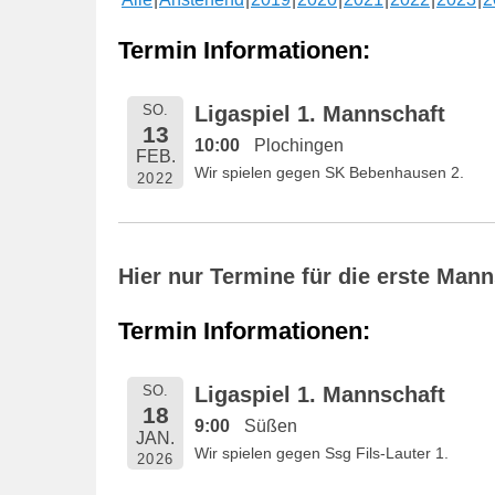
e
n
Termin Informationen:
t
l
SO.
Ligaspiel 1. Mannschaft
i
13
10:00
Plochingen
c
FEB.
Wir spielen gegen SK Bebenhausen 2.
h
2022
t
a
m
Hier nur Termine für die erste Man
1
6
Termin Informationen:
.
M
SO.
Ligaspiel 1. Mannschaft
a
18
9:00
Süßen
i
JAN.
Wir spielen gegen Ssg Fils-Lauter 1.
2
2026
0