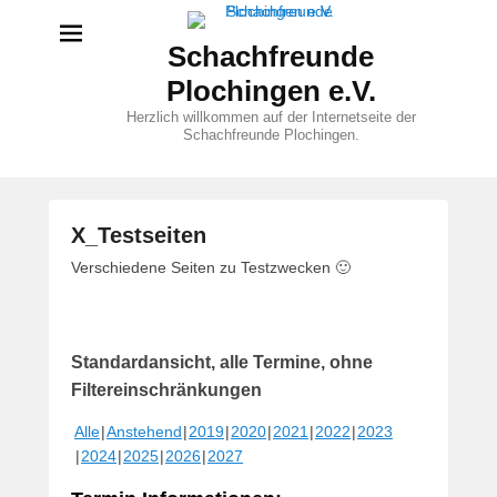
Schachfreunde
Plochingen e.V.
Herzlich willkommen auf der Internetseite der
Schachfreunde Plochingen.
X_Testseiten
V
Verschiedene Seiten zu Testzwecken 🙂
e
r
ö
Standardansicht, alle Termine, ohne
f
f
Filtereinschränkungen
e
Alle
Anstehend
2019
2020
2021
2022
2023
n
2024
2025
2026
2027
t
l