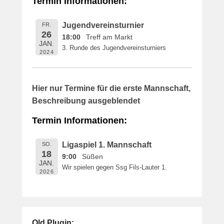
Termin Informationen:
i
c
Jugendvereinsturnier
FR.
h
26
18:00
Treff am Markt
t
JAN.
3. Runde des Jugendvereinsturniers
a
2024
m
1
6
Hier nur Termine für die erste Mannschaft,
.
Beschreibung ausgeblendet
M
a
Termin Informationen:
i
2
Ligaspiel 1. Mannschaft
SO.
0
18
9:00
Süßen
1
JAN.
Wir spielen gegen Ssg Fils-Lauter 1.
9
2026
v
o
n
B
Old Plugin: