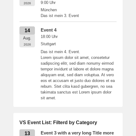
9:00
Uhr
2026
München
Das ist mein 3. Event
Event 4
14
18:00
Uhr
Aug.
Stuttgart
2026
Das ist mein 4. Event.
Lorem ipsum dolor sit amet, consetetur
sadipscing elitr, sed diam nonumy eirmod
tempor invidunt ut labore et dolore magna
aliquyam erat, sed diam voluptua. At vero
eos et accusam et justo duo dolores et ea
rebum. Stet clita kasd gubergren, no sea
takimata sanctus est Lorem ipsum dolor
sit amet.
VS Event List: Filterd by Category
Event 3 with a very long Title more
13