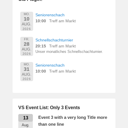
e
r
n
MO.
Seniorenschach
10
h
10:00
Treff am Markt
AUG.
a
2026
r
d
FR.
Schnellschachturnier
28
M
20:15
Treff am Markt
AUG.
a
Unser monatliches Schnellschachturnier.
2026
r
t
MO.
Seniorenschach
31
i
10:00
Treff am Markt
AUG.
n
2026
VS Event List: Only 3 Events
Event 3 with a very long Title more
13
than one line
Aug.