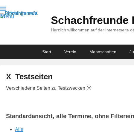
Menu
Schachfreunde P
Herzlich willkommen auf der Internetseite 
Primary
Skip
Skip
Start
Verein
Mannschaften
J
menu
to
to
primary
secondary
content
content
X_Testseiten
V
Verschiedene Seiten zu Testzwecken 🙂
e
r
ö
Standardansicht, alle Termine, ohne Filtere
f
f
Alle
e