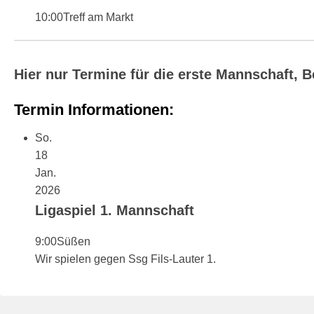
9
10:00
Treff am Markt
v
o
n
Hier nur Termine für die erste Mannschaft,
B
e
Termin Informationen:
r
So.
n
18
h
Jan.
a
2026
r
Ligaspiel 1. Mannschaft
d
M
9:00
Süßen
a
Wir spielen gegen Ssg Fils-Lauter 1.
r
t
i