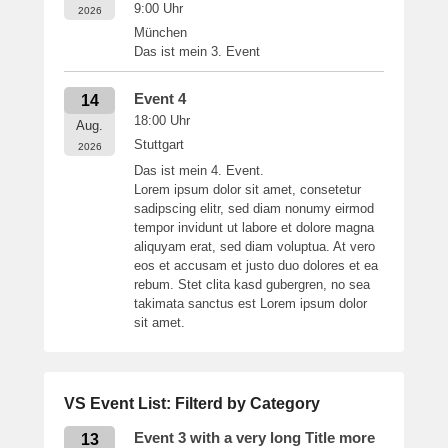
9:00
Uhr
2026
München
Das ist mein 3. Event
Event 4
14
18:00
Uhr
Aug.
Stuttgart
2026
Das ist mein 4. Event.
Lorem ipsum dolor sit amet, consetetur
sadipscing elitr, sed diam nonumy eirmod
tempor invidunt ut labore et dolore magna
aliquyam erat, sed diam voluptua. At vero
eos et accusam et justo duo dolores et ea
rebum. Stet clita kasd gubergren, no sea
takimata sanctus est Lorem ipsum dolor
sit amet.
VS Event List: Filterd by Category
Event 3 with a very long Title more
13