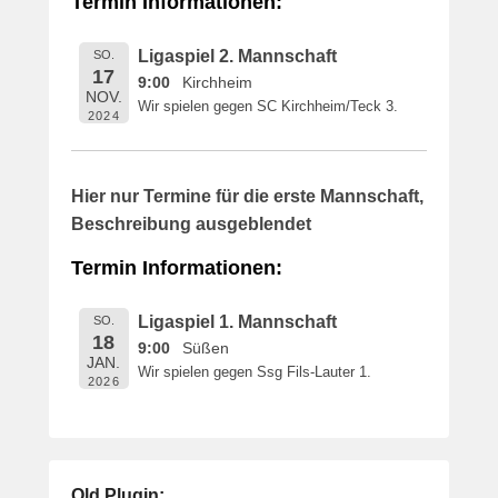
Termin Informationen:
i
c
Ligaspiel 2. Mannschaft
SO.
h
17
9:00
Kirchheim
t
NOV.
Wir spielen gegen SC Kirchheim/Teck 3.
a
2024
m
1
6
Hier nur Termine für die erste Mannschaft,
.
Beschreibung ausgeblendet
M
a
Termin Informationen:
i
2
Ligaspiel 1. Mannschaft
SO.
0
18
9:00
Süßen
1
JAN.
Wir spielen gegen Ssg Fils-Lauter 1.
9
2026
v
o
n
B
Old Plugin: