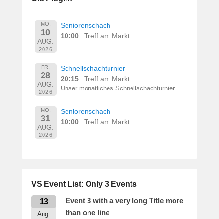
e
r
n
MO.
Seniorenschach
10
h
10:00
Treff am Markt
AUG.
a
2026
r
d
FR.
Schnellschachturnier
28
M
20:15
Treff am Markt
AUG.
a
Unser monatliches Schnellschachturnier.
2026
r
t
MO.
Seniorenschach
31
i
10:00
Treff am Markt
AUG.
n
2026
VS Event List: Only 3 Events
Event 3 with a very long Title more
13
than one line
Aug.