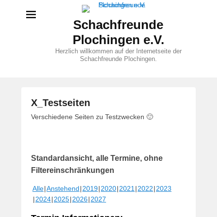
Schachfreunde
Plochingen e.V.
Herzlich willkommen auf der Internetseite der
Schachfreunde Plochingen.
X_Testseiten
V
Verschiedene Seiten zu Testzwecken 🙂
e
r
ö
Standardansicht, alle Termine, ohne
f
f
Filtereinschränkungen
e
Alle
Anstehend
2019
2020
2021
2022
2023
n
2024
2025
2026
2027
t
l