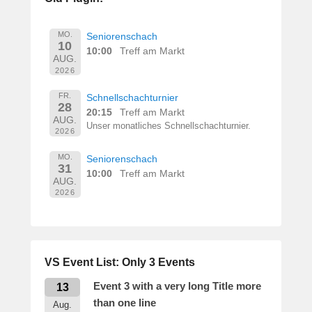
e
r
n
MO.
Seniorenschach
10
h
10:00
Treff am Markt
AUG.
a
2026
r
d
FR.
Schnellschachturnier
28
M
20:15
Treff am Markt
AUG.
a
Unser monatliches Schnellschachturnier.
2026
r
t
MO.
Seniorenschach
31
i
10:00
Treff am Markt
AUG.
n
2026
VS Event List: Only 3 Events
Event 3 with a very long Title more
13
than one line
Aug.