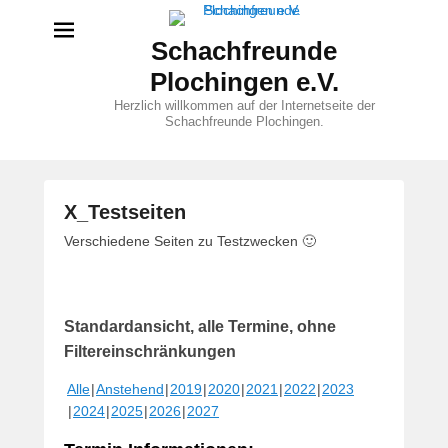
Schachfreunde
Plochingen e.V.
Herzlich willkommen auf der Internetseite der
Schachfreunde Plochingen.
X_Testseiten
V
Verschiedene Seiten zu Testzwecken 🙂
e
r
ö
Standardansicht, alle Termine, ohne
f
f
Filtereinschränkungen
e
Alle
Anstehend
2019
2020
2021
2022
2023
n
2024
2025
2026
2027
t
l