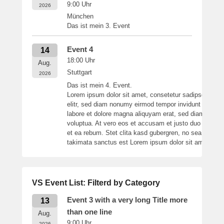
9:00
Uhr
2026
München
Das ist mein 3. Event
Event 4
14
18:00
Uhr
Aug.
Stuttgart
2026
Das ist mein 4. Event.
Lorem ipsum dolor sit amet, consetetur sadipscing
elitr, sed diam nonumy eirmod tempor invidunt ut
labore et dolore magna aliquyam erat, sed diam
voluptua. At vero eos et accusam et justo duo dolores
et ea rebum. Stet clita kasd gubergren, no sea
takimata sanctus est Lorem ipsum dolor sit amet.
VS Event List: Filterd by Category
Event 3 with a very long Title more
13
than one line
Aug.
9:00
Uhr
2026