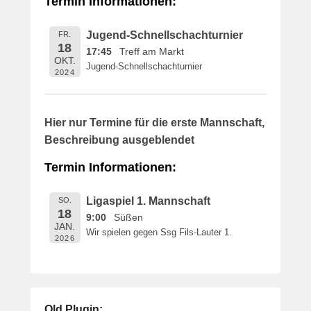
Termin Informationen:
i
c
Jugend-Schnellschachturnier
FR.
h
18
17:45
Treff am Markt
t
OKT.
Jugend-Schnellschachturnier
a
2024
m
1
6
Hier nur Termine für die erste Mannschaft,
.
Beschreibung ausgeblendet
M
a
Termin Informationen:
i
2
Ligaspiel 1. Mannschaft
SO.
0
18
9:00
Süßen
1
JAN.
Wir spielen gegen Ssg Fils-Lauter 1.
9
2026
v
o
n
B
Old Plugin: