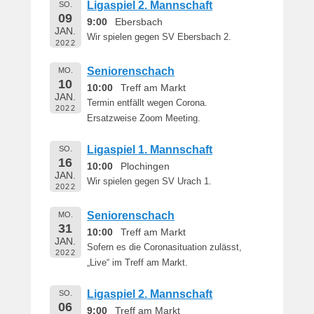
Ligaspiel 2. Mannschaft
SO.
i
09
9:00
Ebersbach
c
JAN.
Wir spielen gegen SV Ebersbach 2.
h
2022
t
Seniorenschach
a
MO.
10
m
10:00
Treff am Markt
JAN.
1
Termin entfällt wegen Corona.
2022
6
Ersatzweise Zoom Meeting.
.
M
Ligaspiel 1. Mannschaft
SO.
16
a
10:00
Plochingen
JAN.
i
Wir spielen gegen SV Urach 1.
2022
2
0
Seniorenschach
MO.
1
31
10:00
Treff am Markt
9
JAN.
Sofern es die Coronasituation zulässt,
2022
v
„Live“ im Treff am Markt.
o
n
Ligaspiel 2. Mannschaft
SO.
B
06
9:00
Treff am Markt