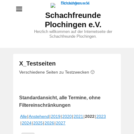
Schachfreunde
Plochingen e.V.
Herzlich willkommen auf der Internetseite der
Schachfreunde Plochingen.
X_Testseiten
V
Verschiedene Seiten zu Testzwecken 🙂
e
r
ö
Standardansicht, alle Termine, ohne
f
f
Filtereinschränkungen
e
Alle
Anstehend
2019
2020
2021
2022
2023
n
2024
2025
2026
2027
t
l