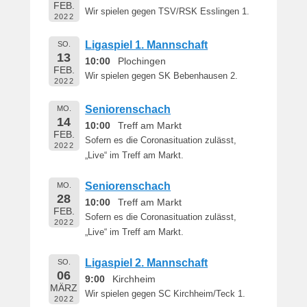
e
FEB.
Wir spielen gegen TSV/RSK Esslingen 1.
2022
r
n
Ligaspiel 1. Mannschaft
SO.
h
13
10:00
Plochingen
a
FEB.
Wir spielen gegen SK Bebenhausen 2.
r
2022
d
Seniorenschach
M
MO.
14
a
10:00
Treff am Markt
FEB.
r
Sofern es die Coronasituation zulässt,
2022
t
„Live“ im Treff am Markt.
i
n
Seniorenschach
MO.
28
10:00
Treff am Markt
FEB.
Sofern es die Coronasituation zulässt,
2022
„Live“ im Treff am Markt.
Ligaspiel 2. Mannschaft
SO.
06
9:00
Kirchheim
MÄRZ
Wir spielen gegen SC Kirchheim/Teck 1.
2022