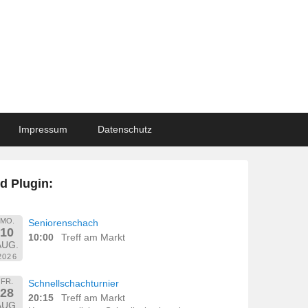
Impressum
Datenschutz
d Plugin:
MO.
Seniorenschach
10
10:00
Treff am Markt
AUG.
2026
FR.
Schnellschachturnier
28
20:15
Treff am Markt
AUG.