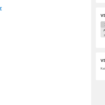
r
VS
A
VS
Kei