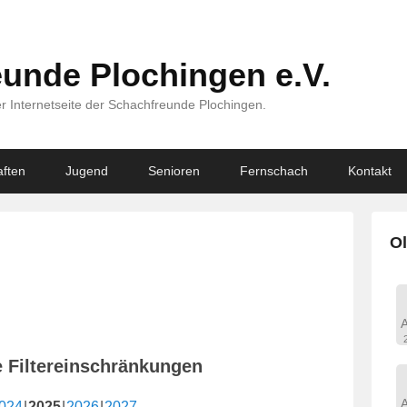
unde Plochingen e.V.
r Internetseite der Schachfreunde Plochingen.
ften
Jugend
Senioren
Fernschach
Kontakt
Ol
e Filtereinschränkungen
024
2025
2026
2027