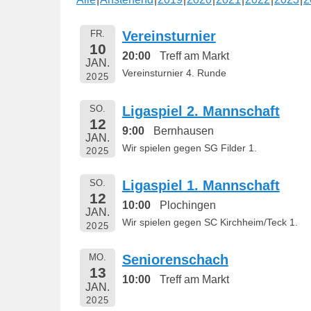
e
n
FR.
Vereinsturnier
t
10
20:00
Treff am Markt
l
JAN.
Vereinsturnier 4. Runde
2025
i
c
SO.
Ligaspiel 2. Mannschaft
h
12
t
9:00
Bernhausen
JAN.
a
Wir spielen gegen SG Filder 1.
2025
m
1
SO.
Ligaspiel 1. Mannschaft
12
6
10:00
Plochingen
JAN.
.
Wir spielen gegen SC Kirchheim/Teck 1.
2025
M
a
MO.
Seniorenschach
i
13
10:00
Treff am Markt
2
JAN.
2025
0