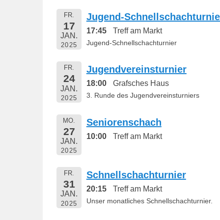
1
FR.
Jugend-Schnellschachturnie
9
17
17:45
Treff am Markt
v
JAN.
Jugend-Schnellschachturnier
o
2025
n
B
FR.
Jugendvereinsturnier
24
e
18:00
Grafsches Haus
JAN.
r
3. Runde des Jugendvereinsturniers
2025
n
h
MO.
Seniorenschach
a
27
10:00
Treff am Markt
JAN.
r
2025
d
M
FR.
Schnellschachturnier
a
31
20:15
Treff am Markt
r
JAN.
Unser monatliches Schnellschachturnier.
t
2025
i