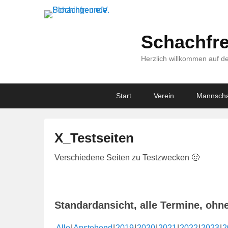
Schachfre
Herzlich willkommen auf de
Primary
Skip
Skip
Start
Verein
Mannscha
menu
to
to
primary
secondary
content
content
X_Testseiten
V
Verschiedene Seiten zu Testzwecken 🙂
e
r
ö
Standardansicht, alle Termine, ohn
f
f
Alle
Anstehend
2019
2020
2021
2022
2023
2