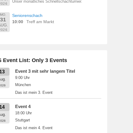
Unser monatliches Schnellschachturnier.
2026
MO.
Seniorenschach
31
10:00
Treff am Markt
AUG.
2026
 Event List: Only 3 Events
Event 3 mit sehr langem Titel
13
9:00
Uhr
ug.
München
2026
Das ist mein 3. Event
Event 4
14
18:00
Uhr
ug.
Stuttgart
2026
Das ist mein 4. Event