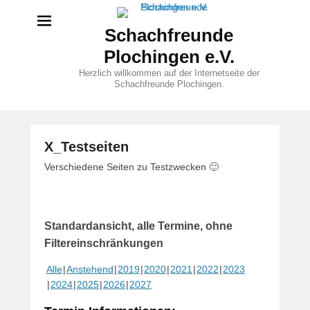
Schachfreunde
Plochingen e.V.
Herzlich willkommen auf der Internetseite der
Schachfreunde Plochingen.
X_Testseiten
V
Verschiedene Seiten zu Testzwecken 🙂
e
r
ö
Standardansicht, alle Termine, ohne
f
f
Filtereinschränkungen
e
Alle
Anstehend
2019
2020
2021
2022
2023
n
2024
2025
2026
2027
t
l