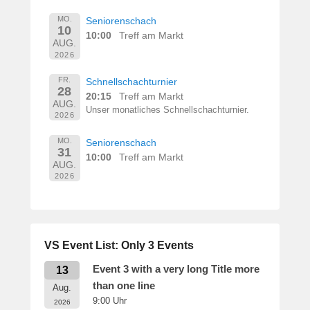
e
r
MO.
Seniorenschach
10
n
10:00
Treff am Markt
AUG.
h
2026
a
r
FR.
Schnellschachturnier
28
d
20:15
Treff am Markt
AUG.
M
Unser monatliches Schnellschachturnier.
2026
a
r
MO.
Seniorenschach
31
t
10:00
Treff am Markt
AUG.
i
2026
n
VS Event List: Only 3 Events
Event 3 with a very long Title more
13
than one line
Aug.
9:00
Uhr
2026