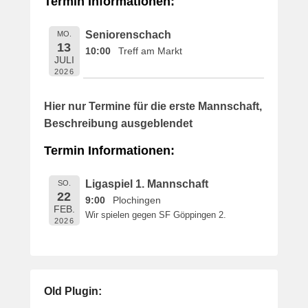
Termin Informationen:
i
c
Seniorenschach
MO.
h
13
10:00
Treff am Markt
t
JULI
a
2026
m
1
Hier nur Termine für die erste Mannschaft,
6
Beschreibung ausgeblendet
.
M
Termin Informationen:
a
i
Ligaspiel 1. Mannschaft
SO.
2
22
9:00
Plochingen
0
FEB.
Wir spielen gegen SF Göppingen 2.
1
2026
9
v
o
n
Old Plugin:
B