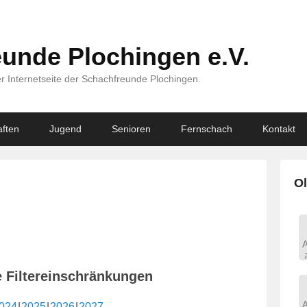
unde Plochingen e.V.
r Internetseite der Schachfreunde Plochingen.
ften
Jugend
Senioren
Fernschach
Kontakt
Ol
e Filtereinschränkungen
024
2025
2026
2027