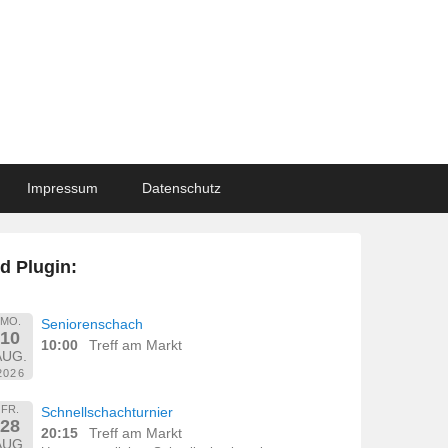
Impressum
Datenschutz
d Plugin:
MO.
Seniorenschach
10
10:00
Treff am Markt
AUG.
2026
FR.
Schnellschachturnier
28
20:15
Treff am Markt
AUG.