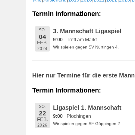
e
n
Termin Informationen:
t
l
SO.
3. Mannschaft Ligaspiel
i
04
9:00
Treff am Markt
c
FEB.
Wir spielen gegen SV Nürtingen 4.
h
2024
t
a
m
Hier nur Termine für die erste Man
1
6
Termin Informationen:
.
M
SO.
Ligaspiel 1. Mannschaft
a
22
9:00
Plochingen
i
FEB.
Wir spielen gegen SF Göppingen 2.
2
2026
0