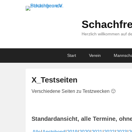
Schachfre
Herzlich willkommen auf de
Primary
Skip
Skip
Start
Verein
Mannscha
menu
to
to
primary
secondary
content
content
X_Testseiten
V
Verschiedene Seiten zu Testzwecken 🙂
e
r
ö
Standardansicht, alle Termine, ohn
f
f
Alle
Anstehend
2019
2020
2021
2022
2023
2