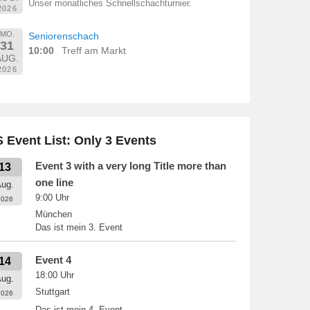
Unser monatliches Schnellschachturnier.
2026
MO.
Seniorenschach
31
10:00
Treff am Markt
AUG.
2026
 Event List: Only 3 Events
Event 3 with a very long Title more than
13
one line
ug.
9:00
Uhr
2026
München
Das ist mein 3. Event
Event 4
14
18:00
Uhr
ug.
Stuttgart
2026
Das ist mein 4. Event.