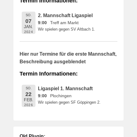
Termin Informationen:
i
c
2. Mannschaft Ligaspiel
SO.
h
07
9:00
Treff am Markt
t
JAN.
Wir spielen gegen SV Altbach 1.
a
2024
m
1
6
Hier nur Termine für die erste Mannschaft,
.
Beschreibung ausgeblendet
M
a
Termin Informationen:
i
2
Ligaspiel 1. Mannschaft
SO.
0
22
9:00
Plochingen
1
FEB.
Wir spielen gegen SF Göppingen 2.
9
2026
v
o
n
B
Old Plugin: