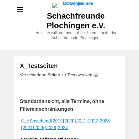
Schachfreunde
Plochingen e.V.
Herzlich willkommen auf der Internetseite der
Schachfreunde Plochingen.
X_Testseiten
V
Verschiedene Seiten zu Testzwecken 🙂
e
r
ö
Standardansicht, alle Termine, ohne
f
f
Filtereinschränkungen
e
Alle
Anstehend
2019
2020
2021
2022
2023
n
2024
2025
2026
2027
t
l