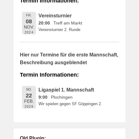
Termin Informationen:
i
c
Vereinsturnier
FR.
h
08
20:00
Treff am Markt
t
NOV.
Vereinsturnier 2. Runde
a
2024
m
1
6
Hier nur Termine für die erste Mannschaft,
.
Beschreibung ausgeblendet
M
a
Termin Informationen:
i
2
Ligaspiel 1. Mannschaft
SO.
0
22
9:00
Plochingen
1
FEB.
Wir spielen gegen SF Göppingen 2.
9
2026
v
o
n
B
Old Plugin: