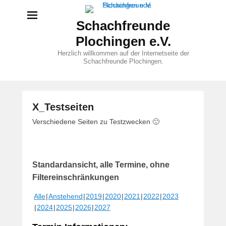
Schachfreunde
Plochingen e.V.
Herzlich willkommen auf der Internetseite der
Schachfreunde Plochingen.
X_Testseiten
V
Verschiedene Seiten zu Testzwecken 🙂
e
r
ö
Standardansicht, alle Termine, ohne
f
f
Filtereinschränkungen
e
Alle
Anstehend
2019
2020
2021
2022
2023
n
2024
2025
2026
2027
t
l