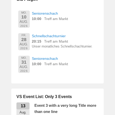
e
r
n
MO.
Seniorenschach
10
h
10:00
Treff am Markt
AUG.
a
2026
r
d
FR.
Schnellschachturnier
28
M
20:15
Treff am Markt
AUG.
a
Unser monatliches Schnellschachturnier.
2026
r
t
MO.
Seniorenschach
31
i
10:00
Treff am Markt
AUG.
n
2026
VS Event List: Only 3 Events
Event 3 with a very long Title more
13
than one line
Aug.