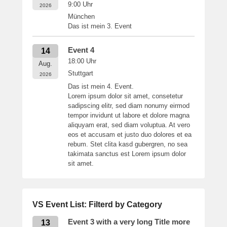
9:00
Uhr
2026
München
Das ist mein 3. Event
Event 4
14
18:00
Uhr
Aug.
Stuttgart
2026
Das ist mein 4. Event.
Lorem ipsum dolor sit amet, consetetur
sadipscing elitr, sed diam nonumy eirmod
tempor invidunt ut labore et dolore magna
aliquyam erat, sed diam voluptua. At vero
eos et accusam et justo duo dolores et ea
rebum. Stet clita kasd gubergren, no sea
takimata sanctus est Lorem ipsum dolor
sit amet.
VS Event List: Filterd by Category
Event 3 with a very long Title more
13