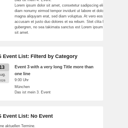
Lorem ipsum dolor sit amet, consetetur sadipscing elitr, sed
diam nonumy eirmod tempor invidunt ut labore et dolore
magna aliquyam erat, sed diam voluptua. At vero eos et
accusam et justo duo dolores et ea rebum. Stet clita kasd
gubergren, no sea takimata sanctus est Lorem ipsum dolor
sit amet.
 Event List: Filterd by Category
Event 3 with a very long Title more than
13
one line
ug.
9:00
Uhr
2026
München
Das ist mein 3. Event
 Event List: No Event
ne aktuellen Termine.