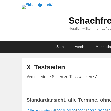
Schachfre
Herzlich willkommen auf de
Primary
Skip
Skip
Start
Verein
Mannscha
menu
to
to
primary
secondary
content
content
X_Testseiten
V
Verschiedene Seiten zu Testzwecken 🙂
e
r
ö
Standardansicht, alle Termine, ohn
f
f
Alle
Anstehend
2019
2020
2021
2022
2023
2