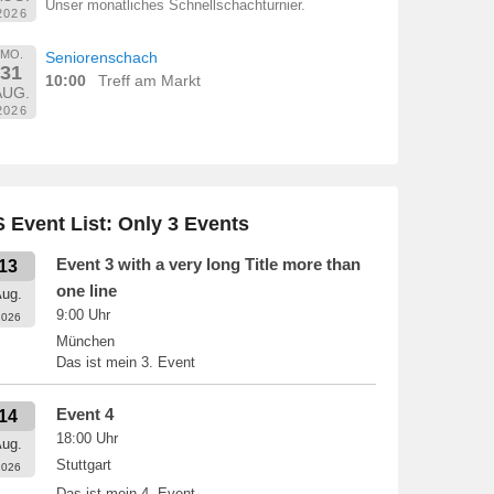
Unser monatliches Schnellschachturnier.
2026
MO.
Seniorenschach
31
10:00
Treff am Markt
AUG.
2026
 Event List: Only 3 Events
Event 3 with a very long Title more than
13
one line
ug.
9:00
Uhr
2026
München
Das ist mein 3. Event
Event 4
14
18:00
Uhr
ug.
Stuttgart
2026
Das ist mein 4. Event.