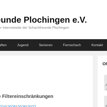
unde Plochingen e.V.
r Internetseite der Schachfreunde Plochingen.
ften
Jugend
Senioren
Fernschach
Kontakt
Ol
e Filtereinschränkungen
024
2025
2026
2027