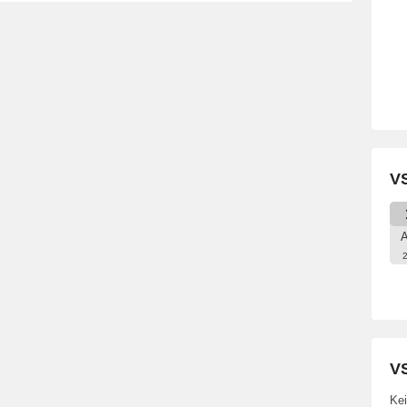
VS
A
VS
Kei