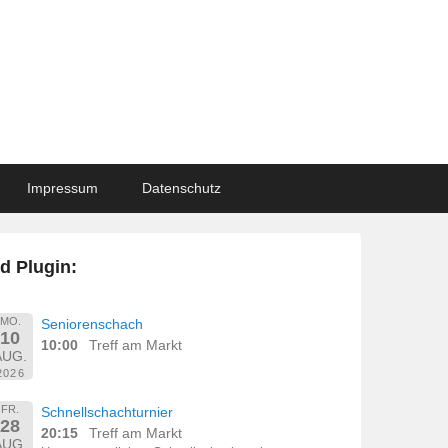
Impressum
Datenschutz
d Plugin:
MO.
Seniorenschach
10
10:00
Treff am Markt
AUG.
2026
FR.
Schnellschachturnier
28
20:15
Treff am Markt
AUG.