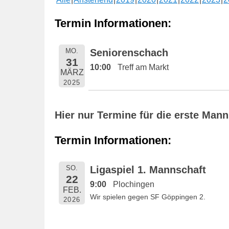
e
n
Termin Informationen:
t
l
MO.
Seniorenschach
i
31
10:00
Treff am Markt
c
MÄRZ
h
2025
t
a
Hier nur Termine für die erste Man
m
1
Termin Informationen:
6
.
SO.
Ligaspiel 1. Mannschaft
M
22
9:00
Plochingen
a
FEB.
Wir spielen gegen SF Göppingen 2.
i
2026
2
0