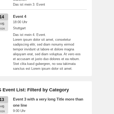
Das ist mein 3. Event
Event 4
14
18:00
Uhr
ug.
Stuttgart
2026
Das ist mein 4. Event.
Lorem ipsum dolor sit amet, consetetur
sadipscing elitr, sed diam nonumy eirmod
tempor invidunt ut labore et dolore magna
aliquyam erat, sed diam voluptua. At vero eos
et accusam et justo duo dolores et ea rebum.
Stet clita kasd gubergren, no sea takimata
sanctus est Lorem ipsum dolor sit amet.
 Event List: Filterd by Category
Event 3 with a very long Title more than
13
one line
ug.
9:00
Uhr
2026