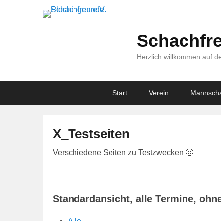
Schachfre
Herzlich willkommen auf de
Primary
Skip
Skip
Start
Verein
Mannscha
menu
to
to
primary
secondary
content
content
X_Testseiten
V
Verschiedene Seiten zu Testzwecken 🙂
e
r
ö
Standardansicht, alle Termine, ohn
f
f
Alle