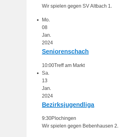
1
Wir spielen gegen SV Altbach 1.
9
v
Mo.
o
08
n
Jan.
B
2024
e
Seniorenschach
r
10:00
Treff am Markt
n
Sa.
h
13
a
Jan.
r
2024
d
M
Bezirksjugendliga
a
9:30
Plochingen
r
Wir spielen gegen Bebenhausen 2.
t
i