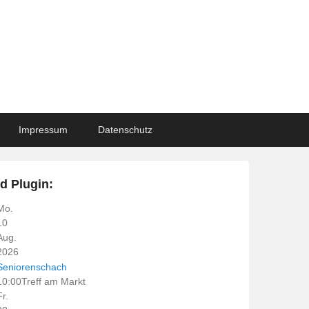
Impressum
Datenschutz
d Plugin:
Mo.
10
Aug.
2026
Seniorenschach
10:00
Treff am Markt
Fr.