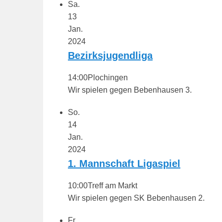
Sa.
n
13
Jan.
2024
Bezirksjugendliga
14:00
Plochingen
Wir spielen gegen Bebenhausen 3.
So.
14
Jan.
2024
1. Mannschaft Ligaspiel
10:00
Treff am Markt
Wir spielen gegen SK Bebenhausen 2.
Fr.