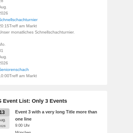
28
Aug.
2026
Schnellschachturnier
20:15
Treff am Markt
Unser monatliches Schnellschachturnier.
Mo.
31
Aug.
2026
Seniorenschach
10:00
Treff am Markt
 Event List: Only 3 Events
Event 3 with a very long Title more than
13
one line
ug.
9:00
Uhr
2026
München