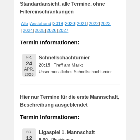
Standardansicht, alle Termine, ohne
f
f
Filtereinschränkungen
e
Alle
Anstehend
2019
2020
2021
2022
2023
n
2024
2025
2026
2027
t
l
Termin Informationen:
i
c
Schnellschachturnier
FR.
h
24
20:15
Treff am Markt
t
APR.
Unser monatliches Schnellschachturnier.
a
2026
m
1
6
Hier nur Termine für die erste Mannschaft,
.
Beschreibung ausgeblendet
M
a
Termin Informationen:
i
2
Ligaspiel 1. Mannschaft
SO.
0
12
9:00
Plochingen