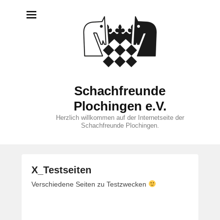
Schachfreunde
Plochingen e.V.
Herzlich willkommen auf der Internetseite der
Schachfreunde Plochingen.
X_Testseiten
V
Verschiedene Seiten zu Testzwecken
e
r
ö