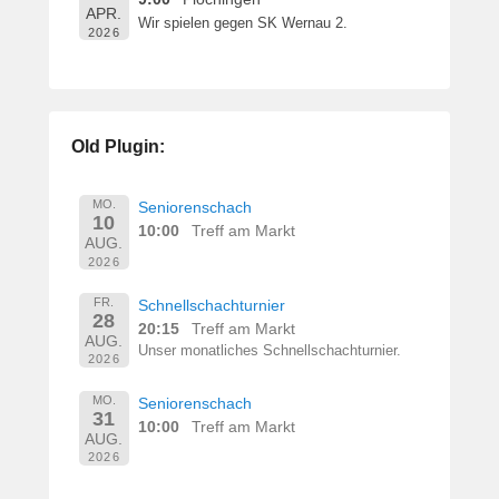
1
APR.
Wir spielen gegen SK Wernau 2.
9
2026
v
o
n
B
Old Plugin:
e
r
n
MO.
Seniorenschach
10
h
10:00
Treff am Markt
AUG.
a
2026
r
d
FR.
Schnellschachturnier
28
M
20:15
Treff am Markt
AUG.
a
Unser monatliches Schnellschachturnier.
2026
r
t
MO.
Seniorenschach
31
i
10:00
Treff am Markt
AUG.
n
2026