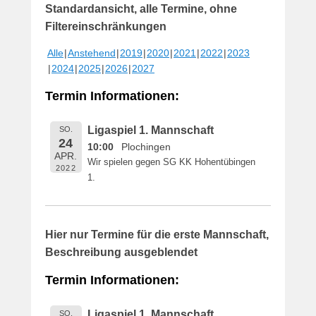
Standardansicht, alle Termine, ohne
f
f
Filtereinschränkungen
e
Alle
Anstehend
2019
2020
2021
2022
2023
n
2024
2025
2026
2027
t
l
Termin Informationen:
i
c
Ligaspiel 1. Mannschaft
SO.
h
24
10:00
Plochingen
t
APR.
Wir spielen gegen SG KK Hohentübingen
a
2022
1.
m
1
6
.
Hier nur Termine für die erste Mannschaft,
M
Beschreibung ausgeblendet
a
i
Termin Informationen:
2
0
Ligaspiel 1. Mannschaft
SO.