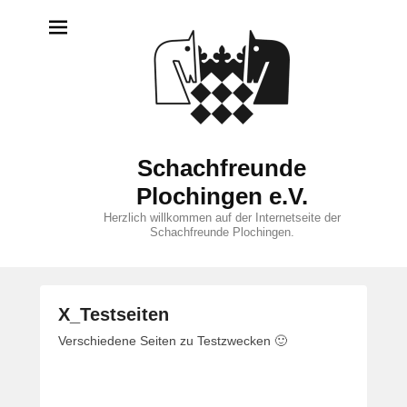
Schachfreunde
Plochingen e.V.
Herzlich willkommen auf der Internetseite der
Schachfreunde Plochingen.
X_Testseiten
V
Verschiedene Seiten zu Testzwecken 🙂
e
r
ö