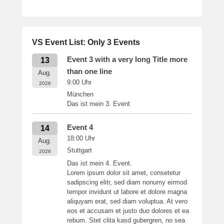
VS Event List: Only 3 Events
Event 3 with a very long Title more
13
than one line
Aug.
9:00
Uhr
2026
München
Das ist mein 3. Event
Event 4
14
18:00
Uhr
Aug.
Stuttgart
2026
Das ist mein 4. Event.
Lorem ipsum dolor sit amet, consetetur
sadipscing elitr, sed diam nonumy eirmod
tempor invidunt ut labore et dolore magna
aliquyam erat, sed diam voluptua. At vero
eos et accusam et justo duo dolores et ea
rebum. Stet clita kasd gubergren, no sea