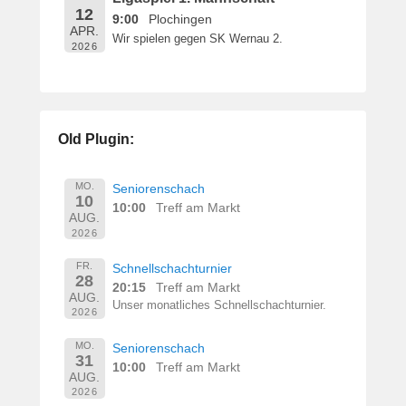
1
12
9:00
Plochingen
9
APR.
Wir spielen gegen SK Wernau 2.
v
2026
o
n
B
e
Old Plugin:
r
n
h
MO.
Seniorenschach
10
a
10:00
Treff am Markt
AUG.
r
2026
d
M
FR.
Schnellschachturnier
28
a
20:15
Treff am Markt
AUG.
r
Unser monatliches Schnellschachturnier.
2026
t
i
MO.
Seniorenschach
31
n
10:00
Treff am Markt
AUG.
2026