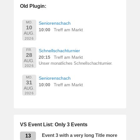
e
Old Plugin:
r
n
h
MO.
Seniorenschach
10
a
10:00
Treff am Markt
AUG.
r
2026
d
M
FR.
Schnellschachturnier
28
a
20:15
Treff am Markt
AUG.
r
Unser monatliches Schnellschachturnier.
2026
t
i
MO.
Seniorenschach
31
n
10:00
Treff am Markt
AUG.
2026
VS Event List: Only 3 Events
Event 3 with a very long Title more
13