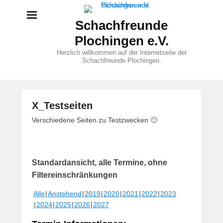
Schachfreunde
Plochingen e.V.
Herzlich willkommen auf der Internetseite der
Schachfreunde Plochingen.
X_Testseiten
V
Verschiedene Seiten zu Testzwecken 🙂
e
r
ö
Standardansicht, alle Termine, ohne
f
f
Filtereinschränkungen
e
Alle
Anstehend
2019
2020
2021
2022
2023
n
2024
2025
2026
2027
t
l