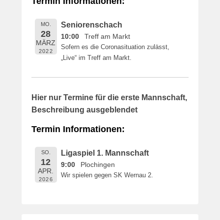
Termin Informationen:
i
c
Seniorenschach
MO.
h
28
10:00
Treff am Markt
t
MÄRZ
Sofern es die Coronasituation zulässt,
a
2022
„Live“ im Treff am Markt.
m
1
6
.
Hier nur Termine für die erste Mannschaft,
M
Beschreibung ausgeblendet
a
i
Termin Informationen:
2
0
Ligaspiel 1. Mannschaft
SO.
1
12
9:00
Plochingen
9
APR.
Wir spielen gegen SK Wernau 2.
v
2026
o
n
B