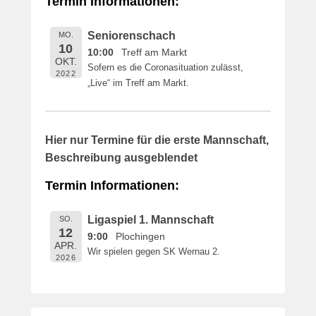
Termin Informationen:
i
c
Seniorenschach
MO.
h
10
10:00
Treff am Markt
t
OKT.
Sofern es die Coronasituation zulässt,
a
2022
„Live“ im Treff am Markt.
m
1
6
.
Hier nur Termine für die erste Mannschaft,
M
Beschreibung ausgeblendet
a
i
Termin Informationen:
2
0
Ligaspiel 1. Mannschaft
SO.
1
12
9:00
Plochingen
9
APR.
Wir spielen gegen SK Wernau 2.
v
2026
o
n
B