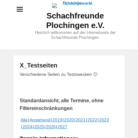
Schachfreunde
Plochingen e.V.
Herzlich willkommen auf der Internetseite der
Schachfreunde Plochingen.
X_Testseiten
V
Verschiedene Seiten zu Testzwecken 🙂
e
r
ö
Standardansicht, alle Termine, ohne
f
f
Filtereinschränkungen
e
Alle
Anstehend
2019
2020
2021
2022
2023
n
2024
2025
2026
2027
t
l