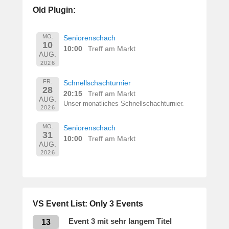
e
Old Plugin:
r
n
h
MO.
Seniorenschach
10
a
10:00
Treff am Markt
AUG.
r
2026
d
M
FR.
Schnellschachturnier
28
a
20:15
Treff am Markt
AUG.
r
Unser monatliches Schnellschachturnier.
2026
t
i
MO.
Seniorenschach
31
n
10:00
Treff am Markt
AUG.
2026
VS Event List: Only 3 Events
Event 3 mit sehr langem Titel
13