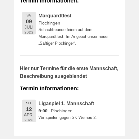
Termin Informationen:
i
c
Marquardtfest
SA.
h
09
Plochingen
t
JULI
Schachfreunde feiern auf dem
a
2022
Marquardtfest. Im Angebot unser neuer
m
„Saftiger Plochinger“.
1
6
.
M
Hier nur Termine für die erste Mannschaft,
a
Beschreibung ausgeblendet
i
2
Termin Informationen:
0
1
Ligaspiel 1. Mannschaft
SO.
9
12
9:00
Plochingen
v
APR.
Wir spielen gegen SK Wernau 2.
o
2026
n
B