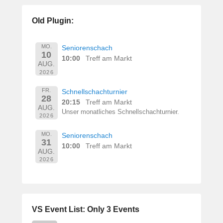
e
r
Old Plugin:
n
h
a
MO.
Seniorenschach
10
r
10:00
Treff am Markt
AUG.
d
2026
M
a
FR.
Schnellschachturnier
28
r
20:15
Treff am Markt
AUG.
t
Unser monatliches Schnellschachturnier.
2026
i
n
MO.
Seniorenschach
31
10:00
Treff am Markt
AUG.
2026
VS Event List: Only 3 Events