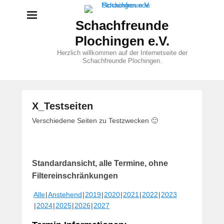
Schachfreunde
Plochingen e.V.
Herzlich willkommen auf der Internetseite der
Schachfreunde Plochingen.
X_Testseiten
V
Verschiedene Seiten zu Testzwecken 🙂
e
r
ö
Standardansicht, alle Termine, ohne
f
f
Filtereinschränkungen
e
Alle
Anstehend
2019
2020
2021
2022
2023
n
2024
2025
2026
2027
t
l