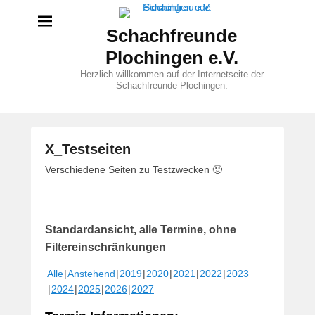
Schachfreunde
Plochingen e.V.
Herzlich willkommen auf der Internetseite der
Schachfreunde Plochingen.
X_Testseiten
V
Verschiedene Seiten zu Testzwecken 🙂
e
r
ö
Standardansicht, alle Termine, ohne
f
f
Filtereinschränkungen
e
Alle
Anstehend
2019
2020
2021
2022
2023
n
2024
2025
2026
2027
t
l