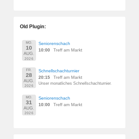
e
r
n
h
Old Plugin:
a
r
d
MO.
Seniorenschach
10
M
10:00
Treff am Markt
AUG.
a
2026
r
t
FR.
Schnellschachturnier
28
i
20:15
Treff am Markt
AUG.
n
Unser monatliches Schnellschachturnier.
2026
MO.
Seniorenschach
31
10:00
Treff am Markt
AUG.
2026