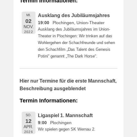
Termin Informationen:
i
c
Ausklang des Jubiläumsjahres
MI.
h
02
19:00
Plochingen, Union-Theater
t
NOV.
Ausklang des Jubiläumsjahres im Union-
a
2022
Theater in Plochingen: Wir trinken auf das
m
Wohlergehen der Schachfreunde und sehen
1
den Schachfilm „Das Talent des Genesis
6
Potini“ genannt „The Dark Horse“.
.
M
a
i
Hier nur Termine für die erste Mannschaft,
2
Beschreibung ausgeblendet
0
1
Termin Informationen:
9
v
Ligaspiel 1. Mannschaft
SO.
o
12
9:00
Plochingen
n
APR.
Wir spielen gegen SK Wernau 2.
B
2026