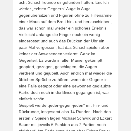
acht Schachfreunde eingefunden hatten. Endlich
wieder „echten Gegnern“ Auge in Auge
gegenübersitzen und Figuren ohne zu Hilfenahme
einer Maus auf dem Brett hin- und herzuschieben,
das war schon mal wieder ein schönes Erlebnis.
Vielleicht anfangs die Finger noch ein wenig
eingerostet und auch das Drücken der Uhr ein
paar Mal vergessen, hat das Schachspielen aber
keiner der Anwesenden verlernt. Ganz im
Gegenteil. Es wurde in alter Manier gekämpft,
geopfert, gezogen, geschlagen, die Augen
verdreht und gejubelt. Auch endlich mal wieder die
üblichen Sprüche zu hören, wenn der Gegner in
eine Falle getappt oder eine gewonnen geglaubte
Partie doch noch in die Binsen gegangen ist, war
einfach schön.
Gespielt wurde „jeder-gegen-jeden“ mit Hin- und
Rückrunde, insgesamt also 14 Runden. Nach den
ersten 7 Spielen lagen Michael Schwilk und Eckart
Bauer mit jeweils 6 Punkten aus 7 Partien noch
gleichauf. Am Ende hatte dann aber Eckart Bauer