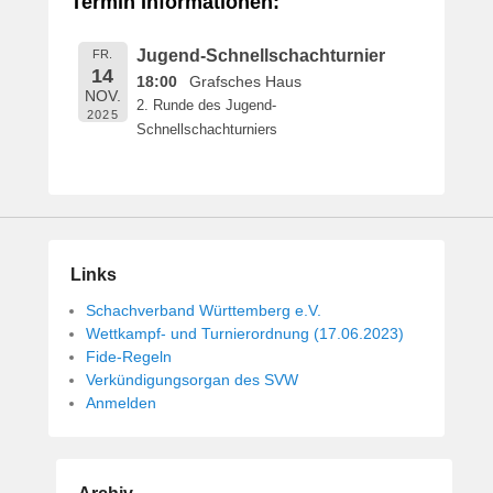
Termin Informationen:
f
f
Jugend-Schnellschachturnier
FR.
e
14
18:00
Grafsches Haus
n
NOV.
2. Runde des Jugend-
t
2025
Schnellschachturniers
l
i
c
h
t
a
Links
m
1
Schachverband Württemberg e.V.
4
Wettkampf- und Turnierordnung (17.06.2023)
.
Fide-Regeln
M
Verkündigungsorgan des SVW
Anmelden
a
i
2
0