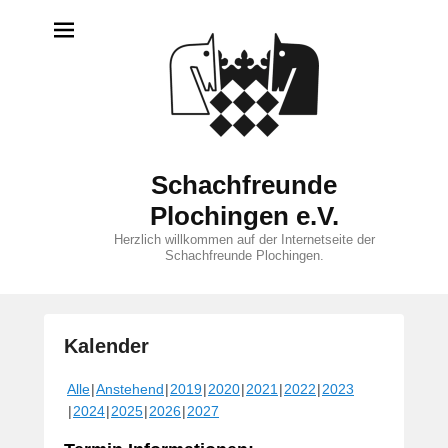
Schachfreunde
Plochingen e.V.
Herzlich willkommen auf der Internetseite der
Schachfreunde Plochingen.
Kalender
V
Alle
Anstehend
2019
2020
2021
2022
2023
e
2024
2025
2026
2027
r
ö