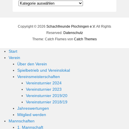
e
Kategorien
r
n
h
Copyright © 2026
a
Schachfreunde Plochingen e.V.
All Rights
r
Reserved.
Datenschutz
d
Theme: Catch Flames von
Catch Themes
M
Start
a
Verein
r
Über den Verein
t
Spielbetrieb und Vereinslokal
i
Vereinsmeisterschaften
n
Vereinsturnier 2024
Vereinsturnier 2023
Vereinsturnier 2019/20
Vereinsturnier 2018/19
Jahreswertungen
Mitglied werden
Mannschaften
1. Mannschaft