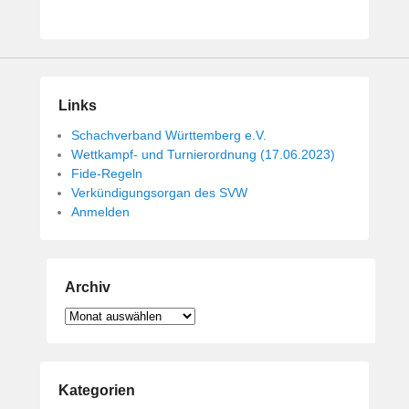
i
c
h
t
a
Links
m
1
Schachverband Württemberg e.V.
4
Wettkampf- und Turnierordnung (17.06.2023)
.
Fide-Regeln
M
Verkündigungsorgan des SVW
Anmelden
a
i
2
0
Archiv
1
9
Archiv
v
o
n
Kategorien
B