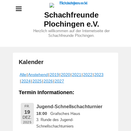
Schachfreunde
Plochingen e.V.
Herzlich willkommen auf der Internetseite der
Schachfreunde Plochingen.
Kalender
V
Alle
Anstehend
2019
2020
2021
2022
2023
e
2024
2025
2026
2027
r
ö
Termin Informationen:
f
f
Jugend-Schnellschachturnier
FR.
e
19
18:00
Grafsches Haus
n
DEZ.
3. Runde des Jugend-
t
2025
Schnellschachturniers
l