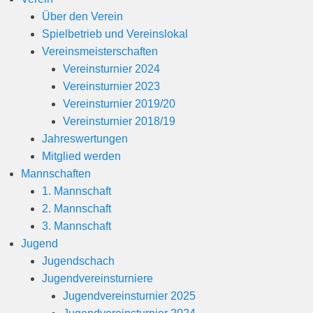
1
Über den Verein
9
Spielbetrieb und Vereinslokal
v
Vereinsmeisterschaften
o
Vereinsturnier 2024
n
Vereinsturnier 2023
B
Vereinsturnier 2019/20
e
Vereinsturnier 2018/19
r
Jahreswertungen
n
Mitglied werden
h
Mannschaften
a
1. Mannschaft
r
2. Mannschaft
d
3. Mannschaft
M
Jugend
a
Jugendschach
r
Jugendvereinsturniere
t
Jugendvereinsturnier 2025
i