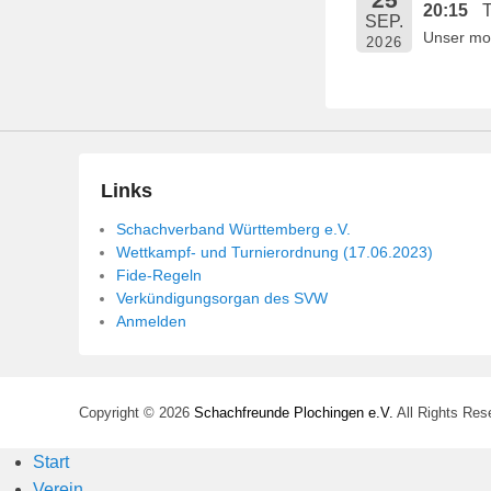
20:15
T
e
SEP.
Unser mon
n
2026
t
l
i
c
h
Links
t
Schachverband Württemberg e.V.
a
Wettkampf- und Turnierordnung (17.06.2023)
m
Fide-Regeln
1
Verkündigungsorgan des SVW
4
Anmelden
.
M
a
Copyright © 2026
Schachfreunde Plochingen e.V.
All Rights Res
i
2
Start
0
Verein