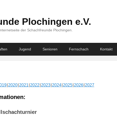
nde Plochingen e.V.
Internetseite der Schachfreunde Plochingen.
ften
Jugend
Senioren
Fernschach
Kontakt
019
2020
2021
2022
2023
2024
2025
2026
2027
mationen:
lschachturnier