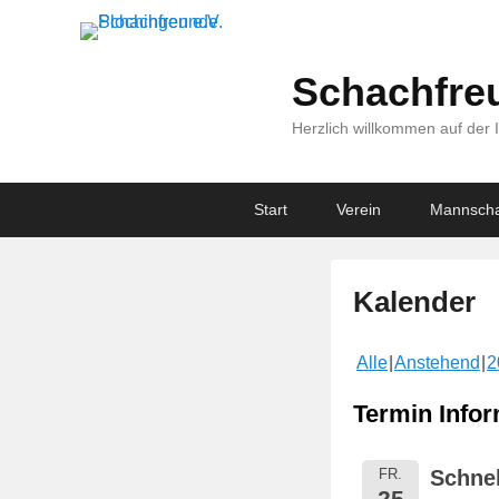
Schachfreu
Herzlich willkommen auf der 
Primary
Skip
Skip
Start
Verein
Mannscha
menu
to
to
primary
secondary
content
content
Kalender
V
Alle
Anstehend
2
e
r
Termin Infor
ö
f
FR.
Schnel
f
25