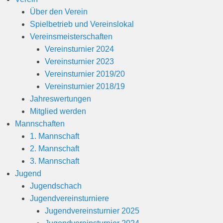
1
Über den Verein
9
Spielbetrieb und Vereinslokal
v
Vereinsmeisterschaften
o
Vereinsturnier 2024
n
Vereinsturnier 2023
B
Vereinsturnier 2019/20
e
Vereinsturnier 2018/19
r
Jahreswertungen
n
Mitglied werden
h
Mannschaften
a
1. Mannschaft
r
2. Mannschaft
d
3. Mannschaft
M
Jugend
a
Jugendschach
r
Jugendvereinsturniere
t
Jugendvereinsturnier 2025
i