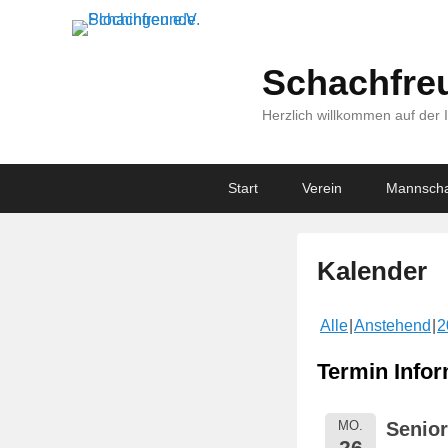
Schachfreu
Herzlich willkommen auf der 
Primary
Skip
Skip
Start
Verein
Mannscha
menu
to
to
primary
secondary
content
content
Kalender
V
Alle
Anstehend
2
e
r
Termin Infor
ö
f
MO.
Senio
f
26