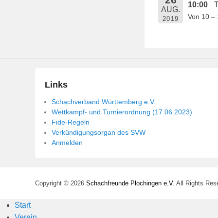
10:00
T
e
AUG.
Von 10 – 
n
2019
t
l
i
c
h
Links
t
Schachverband Württemberg e.V.
a
Wettkampf- und Turnierordnung (17.06.2023)
m
Fide-Regeln
1
Verkündigungsorgan des SVW
4
Anmelden
.
M
a
Copyright © 2026
Schachfreunde Plochingen e.V.
All Rights Res
i
2
Start
0
Verein