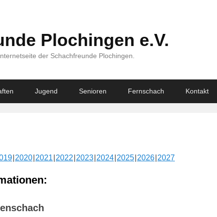
nde Plochingen e.V.
Internetseite der Schachfreunde Plochingen.
ften
Jugend
Senioren
Fernschach
Kontakt
019
2020
2021
2022
2023
2024
2025
2026
2027
mationen:
renschach