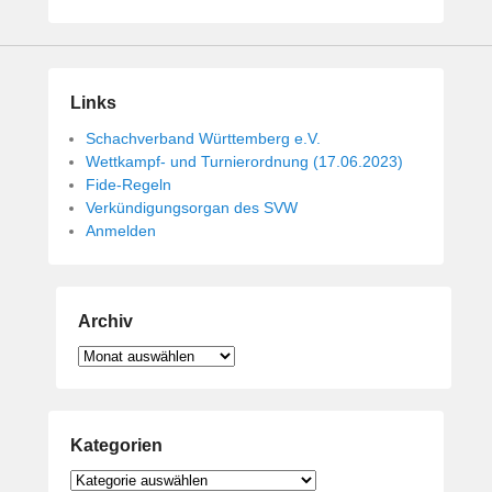
i
c
h
t
Links
a
m
Schachverband Württemberg e.V.
1
Wettkampf- und Turnierordnung (17.06.2023)
4
Fide-Regeln
.
Verkündigungsorgan des SVW
Anmelden
M
a
i
2
Archiv
0
1
Archiv
9
v
o
Kategorien
n
B
Kategorien