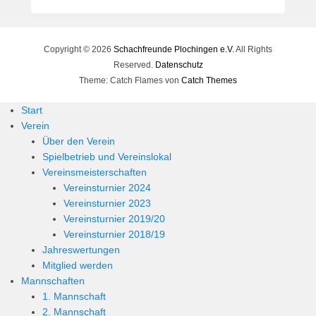
e
r
n
Copyright © 2026
h
Schachfreunde Plochingen e.V.
All Rights
a
Reserved.
Datenschutz
r
Theme: Catch Flames von
Catch Themes
d
Start
M
Verein
a
Über den Verein
r
Spielbetrieb und Vereinslokal
t
Vereinsmeisterschaften
i
Vereinsturnier 2024
n
Vereinsturnier 2023
Vereinsturnier 2019/20
Vereinsturnier 2018/19
Jahreswertungen
Mitglied werden
Mannschaften
1. Mannschaft
2. Mannschaft