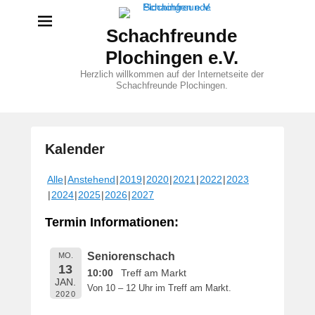
Schachfreunde
Plochingen e.V.
Herzlich willkommen auf der Internetseite der
Schachfreunde Plochingen.
Kalender
V
Alle
Anstehend
2019
2020
2021
2022
2023
e
2024
2025
2026
2027
r
ö
Termin Informationen:
f
f
Seniorenschach
MO.
e
13
10:00
Treff am Markt
n
JAN.
Von 10 – 12 Uhr im Treff am Markt.
t
2020
l