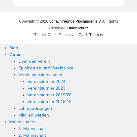
e
r
n
Copyright © 2026
h
Schachfreunde Plochingen e.V.
All Rights
a
Reserved.
Datenschutz
r
Theme: Catch Flames von
Catch Themes
d
Start
M
Verein
a
Über den Verein
r
Spielbetrieb und Vereinslokal
t
Vereinsmeisterschaften
i
Vereinsturnier 2024
n
Vereinsturnier 2023
Vereinsturnier 2019/20
Vereinsturnier 2018/19
Jahreswertungen
Mitglied werden
Mannschaften
1. Mannschaft
2. Mannschaft