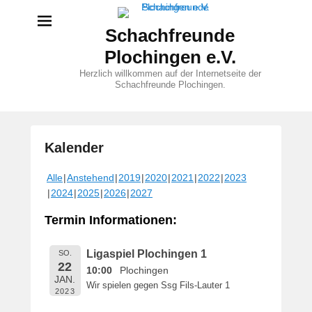
Schachfreunde
Plochingen e.V.
Herzlich willkommen auf der Internetseite der
Schachfreunde Plochingen.
Kalender
V
Alle
Anstehend
2019
2020
2021
2022
2023
e
2024
2025
2026
2027
r
ö
Termin Informationen:
f
f
Ligaspiel Plochingen 1
SO.
e
22
10:00
Plochingen
n
JAN.
Wir spielen gegen Ssg Fils-Lauter 1
t
2023
l