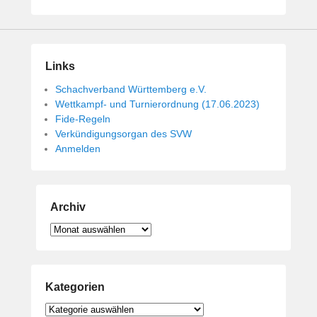
i
c
h
t
Links
a
m
Schachverband Württemberg e.V.
1
Wettkampf- und Turnierordnung (17.06.2023)
4
Fide-Regeln
.
Verkündigungsorgan des SVW
Anmelden
M
a
i
2
Archiv
0
1
Archiv
9
v
o
Kategorien
n
B
Kategorien