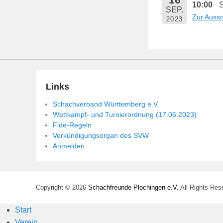
10:00
S
e
SEP.
Zur Auss
n
2023
t
l
i
c
h
Links
t
Schachverband Württemberg e.V.
a
Wettkampf- und Turnierordnung (17.06.2023)
m
Fide-Regeln
1
Verkündigungsorgan des SVW
4
Anmelden
.
M
a
Copyright © 2026
Schachfreunde Plochingen e.V.
All Rights Res
i
2
Start
0
Verein