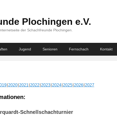
nde Plochingen e.V.
Internetseite der Schachfreunde Plochingen.
ften
Jugend
Senioren
Fernschach
Kontakt
019
2020
2021
2022
2023
2024
2025
2026
2027
mationen:
rquardt-Schnellschachturnier