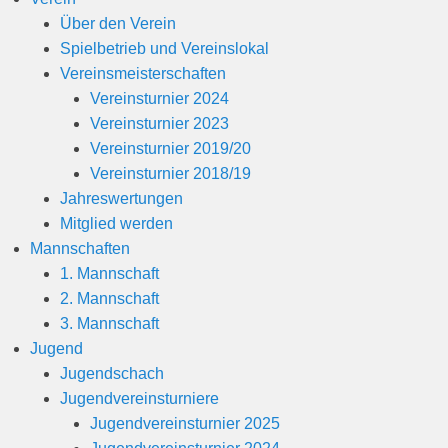
1
Über den Verein
9
Spielbetrieb und Vereinslokal
v
Vereinsmeisterschaften
o
Vereinsturnier 2024
n
Vereinsturnier 2023
B
Vereinsturnier 2019/20
e
Vereinsturnier 2018/19
r
Jahreswertungen
n
Mitglied werden
h
Mannschaften
a
1. Mannschaft
r
2. Mannschaft
d
3. Mannschaft
M
Jugend
a
Jugendschach
r
Jugendvereinsturniere
t
Jugendvereinsturnier 2025
i