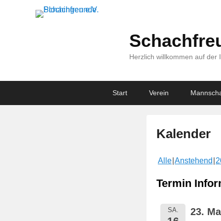
Schachfreu
Herzlich willkommen auf der 
Primary
Skip
Skip
Start
Verein
Mannscha
menu
to
to
primary
secondary
content
content
Kalender
V
Alle
Anstehend
2
e
r
Termin Infor
ö
f
SA.
23. Ma
f
16