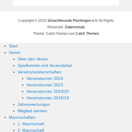
e
r
n
Copyright © 2026
h
Schachfreunde Plochingen e.V.
All Rights
a
Reserved.
Datenschutz
r
Theme: Catch Flames von
Catch Themes
d
Start
M
Verein
a
Über den Verein
r
Spielbetrieb und Vereinslokal
t
Vereinsmeisterschaften
i
Vereinsturnier 2024
n
Vereinsturnier 2023
Vereinsturnier 2019/20
Vereinsturnier 2018/19
Jahreswertungen
Mitglied werden
Mannschaften
1. Mannschaft
2. Mannschaft