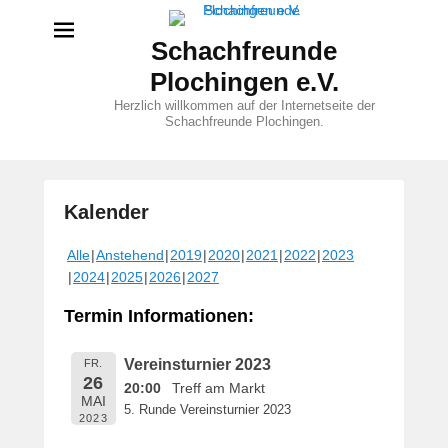
Schachfreunde
Plochingen e.V.
Herzlich willkommen auf der Internetseite der
Schachfreunde Plochingen.
Kalender
V
Alle
Anstehend
2019
2020
2021
2022
2023
e
2024
2025
2026
2027
r
ö
Termin Informationen:
f
f
Vereinsturnier 2023
FR.
e
26
20:00
Treff am Markt
n
MAI
5. Runde Vereinsturnier 2023
t
2023
l