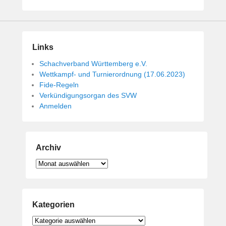
i
c
h
t
Links
a
m
Schachverband Württemberg e.V.
1
Wettkampf- und Turnierordnung (17.06.2023)
4
Fide-Regeln
.
Verkündigungsorgan des SVW
Anmelden
M
a
i
2
Archiv
0
1
Archiv
9
v
o
Kategorien
n
B
Kategorien