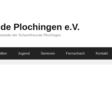
de Plochingen e.V.
netseite der Schachfreunde Plochingen.
ften
Jugend
Senioren
Fernschach
Kontakt