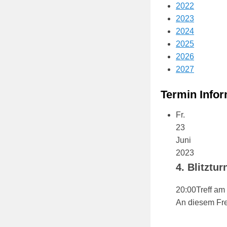
f
2022
e
2023
n
2024
t
2025
l
2026
i
2027
c
Termin Infor
h
t
Fr.
a
23
m
Juni
1
2023
4
4. Blitztur
.
M
20:00
Treff am
a
An diesem Fre
i
2