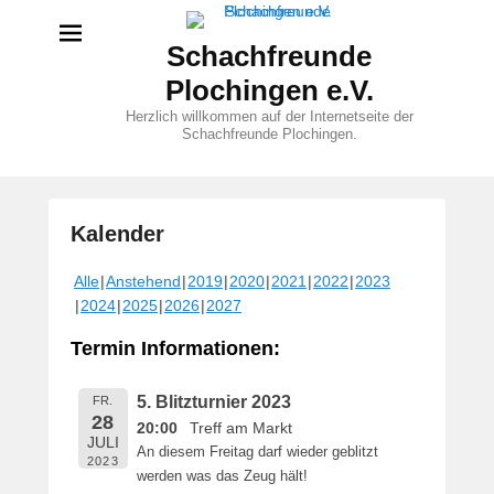
Schachfreunde
Plochingen e.V.
Herzlich willkommen auf der Internetseite der
Schachfreunde Plochingen.
Kalender
V
Alle
Anstehend
2019
2020
2021
2022
2023
e
2024
2025
2026
2027
r
ö
Termin Informationen:
f
f
5. Blitzturnier 2023
FR.
e
28
20:00
Treff am Markt
n
JULI
An diesem Freitag darf wieder geblitzt
t
2023
werden was das Zeug hält!
l