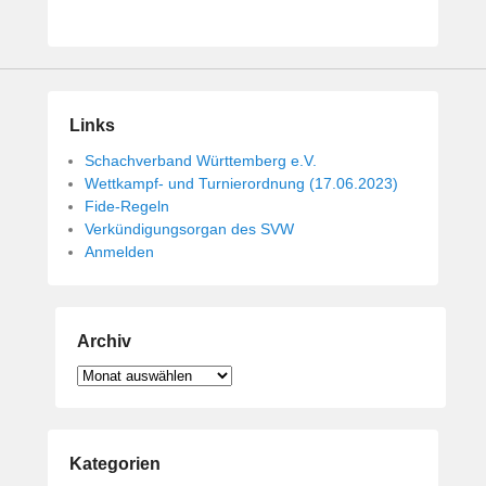
i
c
h
t
a
Links
m
1
Schachverband Württemberg e.V.
4
Wettkampf- und Turnierordnung (17.06.2023)
.
Fide-Regeln
M
Verkündigungsorgan des SVW
Anmelden
a
i
2
0
Archiv
1
9
Archiv
v
o
n
Kategorien
B