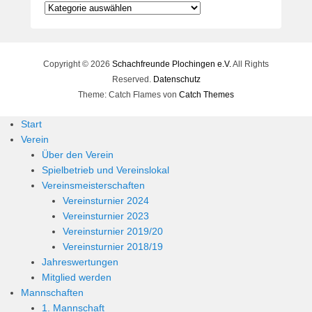
e
Kategorien
r
n
h
Copyright © 2026
a
Schachfreunde Plochingen e.V.
All Rights
r
Reserved.
Datenschutz
d
Theme: Catch Flames von
Catch Themes
M
Start
a
Verein
r
Über den Verein
t
Spielbetrieb und Vereinslokal
i
Vereinsmeisterschaften
n
Vereinsturnier 2024
Vereinsturnier 2023
Vereinsturnier 2019/20
Vereinsturnier 2018/19
Jahreswertungen
Mitglied werden
Mannschaften
1. Mannschaft