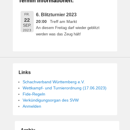
Termin Informationen:
f
f
6. Blitzturnier 2023
FR.
e
22
20:00
Treff am Markt
n
SEP.
An diesem Freitag darf wieder geblitzt
t
2023
werden was das Zeug hält!
l
i
c
h
t
a
Links
m
1
Schachverband Württemberg e.V.
4
Wettkampf- und Turnierordnung (17.06.2023)
.
Fide-Regeln
M
Verkündigungsorgan des SVW
Anmelden
a
i
2
0