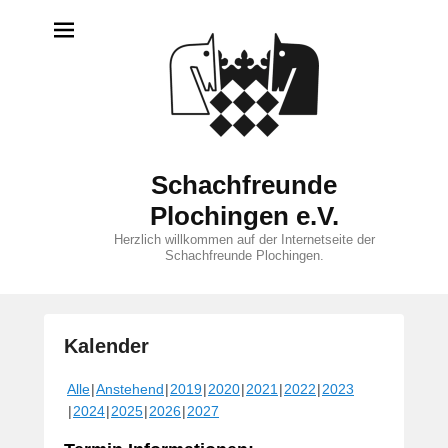
Schachfreunde
Plochingen e.V.
Herzlich willkommen auf der Internetseite der
Schachfreunde Plochingen.
Kalender
V
Alle
Anstehend
2019
2020
2021
2022
2023
e
2024
2025
2026
2027
r
ö