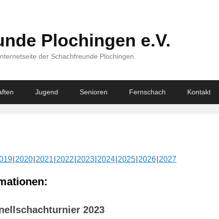
nde Plochingen e.V.
Internetseite der Schachfreunde Plochingen.
ften
Jugend
Senioren
Fernschach
Kontakt
019
2020
2021
2022
2023
2024
2025
2026
2027
mationen:
nellschachturnier 2023