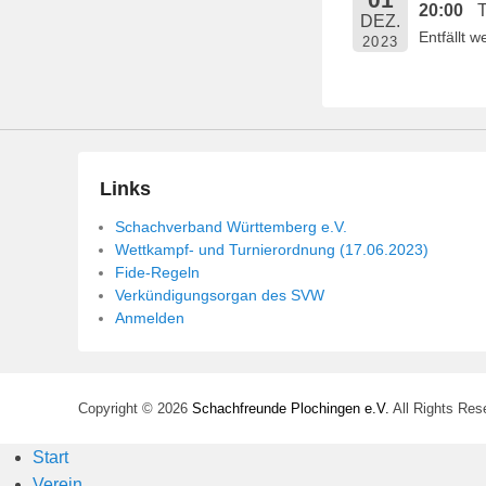
20:00
T
e
DEZ.
Entfällt 
n
2023
t
l
i
c
h
Links
t
Schachverband Württemberg e.V.
a
Wettkampf- und Turnierordnung (17.06.2023)
m
Fide-Regeln
1
Verkündigungsorgan des SVW
4
Anmelden
.
M
a
Copyright © 2026
Schachfreunde Plochingen e.V.
All Rights Res
i
2
Start
0
Verein