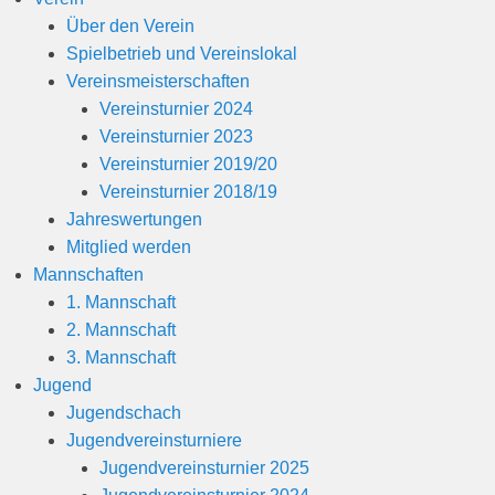
1
Über den Verein
9
Spielbetrieb und Vereinslokal
v
Vereinsmeisterschaften
o
Vereinsturnier 2024
n
Vereinsturnier 2023
B
Vereinsturnier 2019/20
e
Vereinsturnier 2018/19
r
Jahreswertungen
n
Mitglied werden
h
Mannschaften
a
1. Mannschaft
r
2. Mannschaft
d
3. Mannschaft
M
Jugend
a
Jugendschach
r
Jugendvereinsturniere
t
Jugendvereinsturnier 2025
i