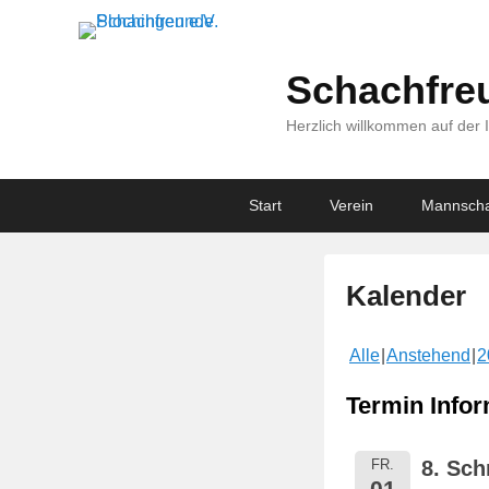
Schachfreu
Herzlich willkommen auf der 
Primary
Skip
Skip
Start
Verein
Mannscha
menu
to
to
primary
secondary
content
content
Kalender
V
Alle
Anstehend
2
e
r
Termin Infor
ö
f
FR.
8. Sch
f
01