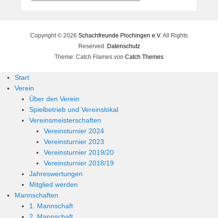
e
r
n
h
Copyright © 2026
Schachfreunde Plochingen e.V.
All Rights
a
Reserved.
Datenschutz
r
Theme: Catch Flames von
Catch Themes
d
Start
M
Verein
a
Über den Verein
r
Spielbetrieb und Vereinslokal
t
Vereinsmeisterschaften
i
n
Vereinsturnier 2024
Vereinsturnier 2023
Vereinsturnier 2019/20
Vereinsturnier 2018/19
Jahreswertungen
Mitglied werden
Mannschaften
1. Mannschaft
2. Mannschaft