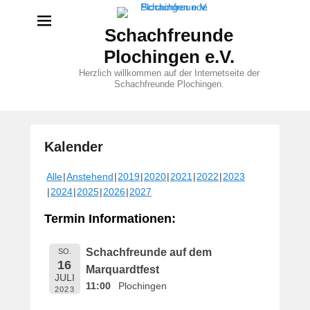
Schachfreunde
Plochingen e.V.
Herzlich willkommen auf der Internetseite der
Schachfreunde Plochingen.
Kalender
V
Alle
Anstehend
2019
2020
2021
2022
2023
e
2024
2025
2026
2027
r
ö
Termin Informationen:
f
f
Schachfreunde auf dem
SO.
e
16
Marquardtfest
n
JULI
11:00
Plochingen
t
2023
l