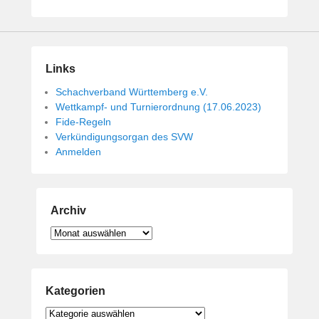
i
c
h
t
Links
a
m
Schachverband Württemberg e.V.
1
Wettkampf- und Turnierordnung (17.06.2023)
4
Fide-Regeln
.
Verkündigungsorgan des SVW
M
Anmelden
a
i
2
Archiv
0
1
Archiv
9
v
o
Kategorien
n
B
Kategorien