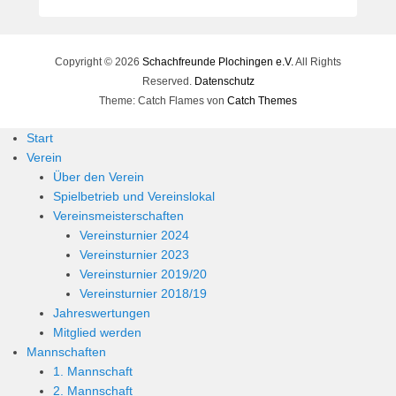
e
r
n
Copyright © 2026
h
Schachfreunde Plochingen e.V.
All Rights
a
Reserved.
Datenschutz
r
Theme: Catch Flames von
Catch Themes
d
Start
M
Verein
a
Über den Verein
r
Spielbetrieb und Vereinslokal
t
Vereinsmeisterschaften
i
Vereinsturnier 2024
n
Vereinsturnier 2023
Vereinsturnier 2019/20
Vereinsturnier 2018/19
Jahreswertungen
Mitglied werden
Mannschaften
1. Mannschaft
2. Mannschaft