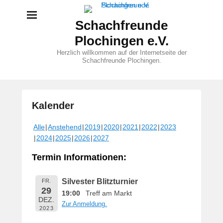
Schachfreunde
Plochingen e.V.
Herzlich willkommen auf der Internetseite der
Schachfreunde Plochingen.
Kalender
V
Alle
Anstehend
2019
2020
2021
2022
2023
e
2024
2025
2026
2027
r
ö
Termin Informationen:
f
f
Silvester Blitzturnier
FR.
e
29
19:00
Treff am Markt
n
DEZ.
Zur Anmeldung.
t
2023
l