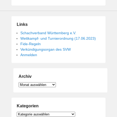
i
c
h
t
Links
a
m
Schachverband Württemberg e.V.
1
Wettkampf- und Turnierordnung (17.06.2023)
4
Fide-Regeln
.
Verkündigungsorgan des SVW
Anmelden
M
a
i
2
Archiv
0
1
Archiv
9
v
o
Kategorien
n
B
Kategorien