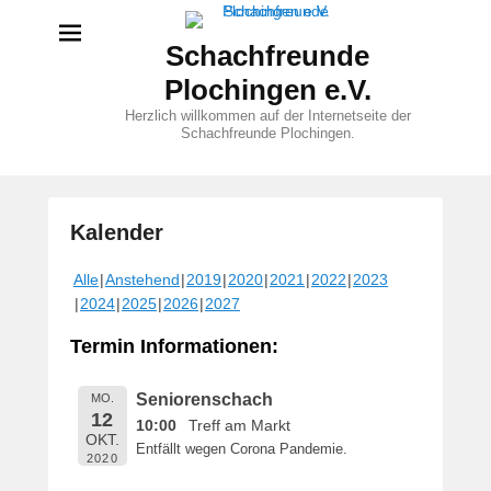
Schachfreunde
Plochingen e.V.
Herzlich willkommen auf der Internetseite der
Schachfreunde Plochingen.
Kalender
V
Alle
Anstehend
2019
2020
2021
2022
2023
e
2024
2025
2026
2027
r
ö
Termin Informationen:
f
f
Seniorenschach
MO.
e
12
10:00
Treff am Markt
n
OKT.
Entfällt wegen Corona Pandemie.
t
2020
l