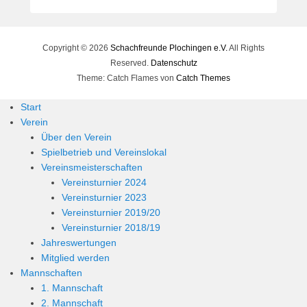
e
r
n
Copyright © 2026
h
Schachfreunde Plochingen e.V.
All Rights
a
Reserved.
Datenschutz
r
Theme: Catch Flames von
Catch Themes
d
Start
M
Verein
a
Über den Verein
r
Spielbetrieb und Vereinslokal
t
Vereinsmeisterschaften
i
Vereinsturnier 2024
n
Vereinsturnier 2023
Vereinsturnier 2019/20
Vereinsturnier 2018/19
Jahreswertungen
Mitglied werden
Mannschaften
1. Mannschaft
2. Mannschaft