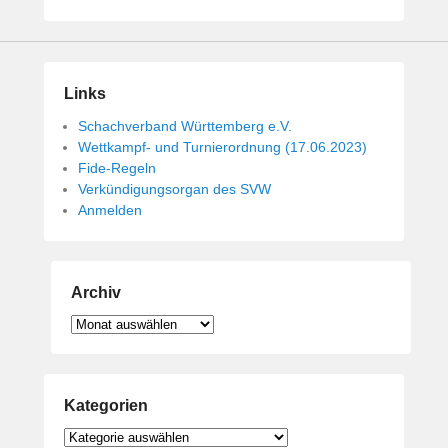
i
c
h
t
Links
a
m
Schachverband Württemberg e.V.
1
Wettkampf- und Turnierordnung (17.06.2023)
4
Fide-Regeln
.
Verkündigungsorgan des SVW
Anmelden
M
a
i
2
Archiv
0
1
Archiv
9
v
o
Kategorien
n
B
Kategorien