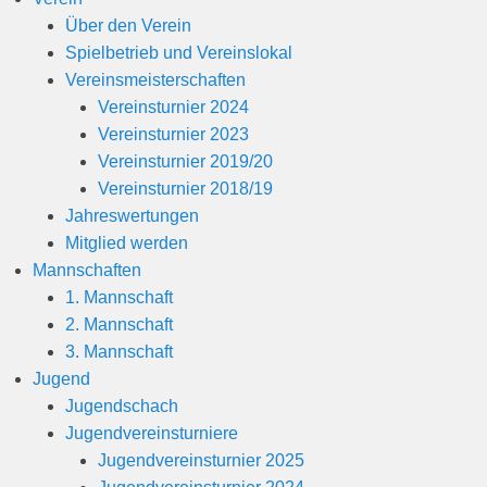
1
Über den Verein
9
Spielbetrieb und Vereinslokal
v
Vereinsmeisterschaften
o
Vereinsturnier 2024
n
Vereinsturnier 2023
B
Vereinsturnier 2019/20
e
Vereinsturnier 2018/19
r
Jahreswertungen
n
Mitglied werden
h
Mannschaften
a
1. Mannschaft
r
2. Mannschaft
d
3. Mannschaft
M
Jugend
a
Jugendschach
r
Jugendvereinsturniere
t
Jugendvereinsturnier 2025
i