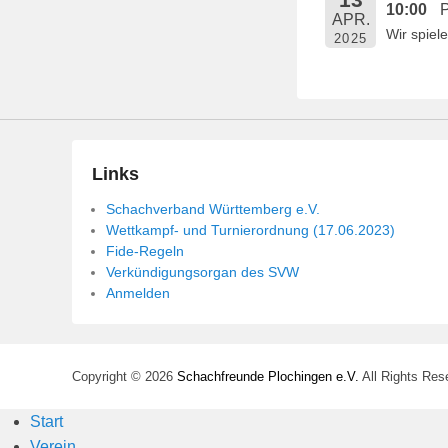
10:00
P
e
APR.
Wir spie
n
2025
t
l
i
c
h
Links
t
Schachverband Württemberg e.V.
a
Wettkampf- und Turnierordnung (17.06.2023)
m
Fide-Regeln
1
Verkündigungsorgan des SVW
4
Anmelden
.
M
a
Copyright © 2026
Schachfreunde Plochingen e.V.
All Rights Res
i
2
Start
0
Verein