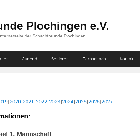
nde Plochingen e.V.
Internetseite der Schachfreunde Plochingen.
ften
Jugend
Senioren
Fernschach
Kontakt
019
2020
2021
2022
2023
2024
2025
2026
2027
mationen:
iel 1. Mannschaft