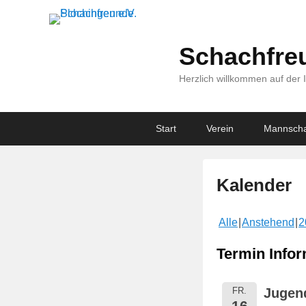
Schachfreu
Herzlich willkommen auf der 
Primary
Skip
Skip
Start
Verein
Mannscha
menu
to
to
primary
secondary
content
content
Kalender
V
Alle
Anstehend
2
e
r
Termin Infor
ö
f
FR.
Jugen
f
16