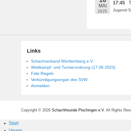
17:45
T
e
MAI
Jugend-Sc
n
2025
t
l
i
c
h
Links
t
Schachverband Württemberg e.V.
a
Wettkampf- und Turnierordnung (17.06.2023)
m
Fide-Regeln
1
Verkündigungsorgan des SVW
4
Anmelden
.
M
a
Copyright © 2026
Schachfreunde Plochingen e.V.
All Rights Res
i
2
Start
0
Verein