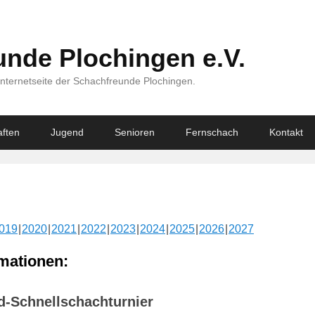
nde Plochingen e.V.
Internetseite der Schachfreunde Plochingen.
ften
Jugend
Senioren
Fernschach
Kontakt
019
2020
2021
2022
2023
2024
2025
2026
2027
mationen:
d-Schnellschachturnier