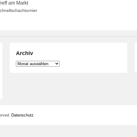
reff am Markt
hnellschachturnier
Archiv
Archiv
erved.
Datenschutz