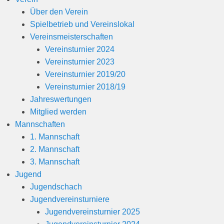
1
Über den Verein
9
Spielbetrieb und Vereinslokal
v
Vereinsmeisterschaften
o
Vereinsturnier 2024
n
Vereinsturnier 2023
B
Vereinsturnier 2019/20
e
Vereinsturnier 2018/19
r
Jahreswertungen
n
Mitglied werden
h
Mannschaften
a
1. Mannschaft
r
2. Mannschaft
d
3. Mannschaft
M
Jugend
a
Jugendschach
r
Jugendvereinsturniere
t
Jugendvereinsturnier 2025
i