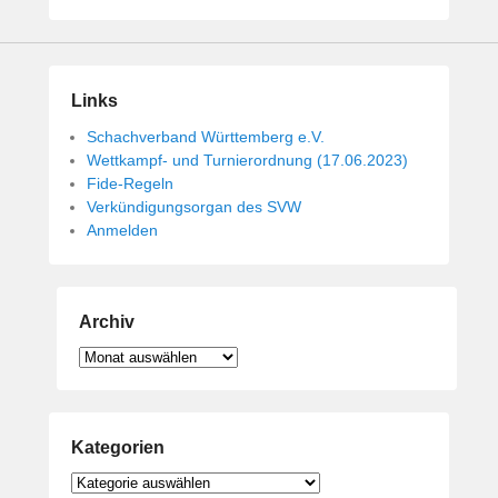
i
c
h
t
Links
a
Schachverband Württemberg e.V.
m
Wettkampf- und Turnierordnung (17.06.2023)
1
Fide-Regeln
4
Verkündigungsorgan des SVW
.
Anmelden
M
a
i
2
Archiv
0
Archiv
1
9
v
o
Kategorien
n
B
Kategorien