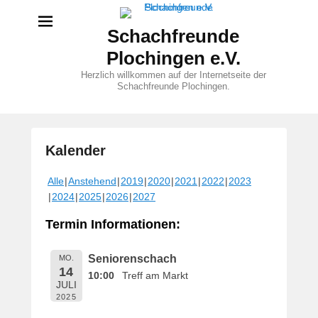
Schachfreunde
Plochingen e.V.
Herzlich willkommen auf der Internetseite der
Schachfreunde Plochingen.
Kalender
V
Alle
Anstehend
2019
2020
2021
2022
2023
e
2024
2025
2026
2027
r
ö
Termin Informationen:
f
f
Seniorenschach
MO.
e
14
10:00
Treff am Markt
n
JULI
t
2025
l