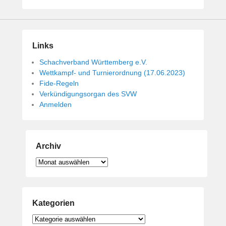
i
c
h
t
Links
a
Schachverband Württemberg e.V.
m
Wettkampf- und Turnierordnung (17.06.2023)
1
Fide-Regeln
4
Verkündigungsorgan des SVW
.
Anmelden
M
a
i
2
Archiv
0
Archiv
1
9
v
o
Kategorien
n
B
Kategorien