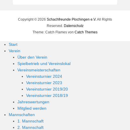
e
r
n
Copyright © 2026
Schachfreunde Plochingen e.V.
All Rights
h
Reserved.
Datenschutz
a
Theme: Catch Flames von
Catch Themes
r
d
Start
M
Verein
a
Über den Verein
r
Spielbetrieb und Vereinslokal
t
Vereinsmeisterschaften
i
Vereinsturnier 2024
n
Vereinsturnier 2023
Vereinsturnier 2019/20
Vereinsturnier 2018/19
Jahreswertungen
Mitglied werden
Mannschaften
1. Mannschaft
2. Mannschaft