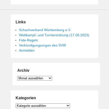
i
c
h
t
Links
a
Schachverband Württemberg e.V.
m
Wettkampf- und Turnierordnung (17.06.2023)
1
Fide-Regeln
4
Verkündigungsorgan des SVW
.
Anmelden
M
a
i
2
Archiv
0
Archiv
1
9
v
o
Kategorien
n
B
Kategorien