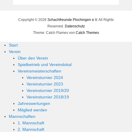
e
r
n
Copyright © 2026
Schachfreunde Plochingen e.V.
All Rights
h
Reserved.
Datenschutz
a
Theme: Catch Flames von
Catch Themes
r
d
Start
M
Verein
a
Über den Verein
r
Spielbetrieb und Vereinslokal
t
Vereinsmeisterschaften
i
Vereinsturnier 2024
n
Vereinsturnier 2023
Vereinsturnier 2019/20
Vereinsturnier 2018/19
Jahreswertungen
Mitglied werden
Mannschaften
1. Mannschaft
2. Mannschaft