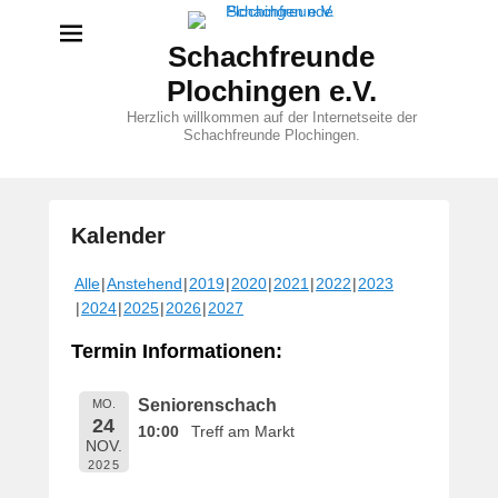
Schachfreunde
Plochingen e.V.
Herzlich willkommen auf der Internetseite der
Schachfreunde Plochingen.
Kalender
V
Alle
Anstehend
2019
2020
2021
2022
2023
e
2024
2025
2026
2027
r
ö
Termin Informationen:
f
f
Seniorenschach
MO.
e
24
10:00
Treff am Markt
n
NOV.
t
2025
l