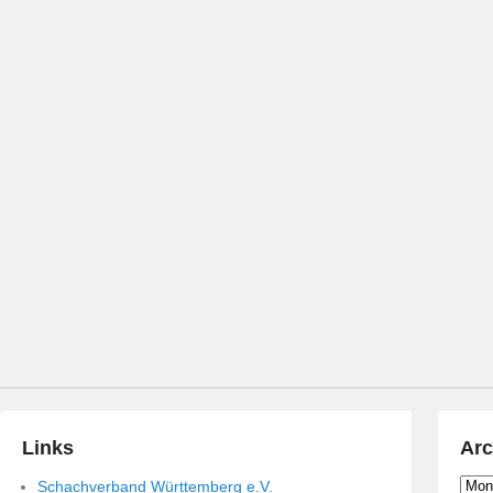
Links
Arc
Archi
Schachverband Württemberg e.V.