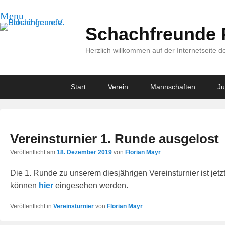
Menu
Schachfreunde P
Herzlich willkommen auf der Internetseite 
Primary
Skip
Skip
Start
Verein
Mannschaften
J
menu
to
to
primary
secondary
content
content
Vereinsturnier 1. Runde ausgelost
Veröffentlicht am
18. Dezember 2019
von
Florian Mayr
Die 1. Runde zu unserem diesjährigen Vereinsturnier ist jetz
können
hier
eingesehen werden.
Veröffentlicht in
Vereinsturnier
von
Florian Mayr
.