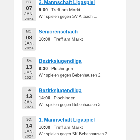
2. Mannschaft Ligaspiel
SO.
i
07
9:00
Treff am Markt
c
JAN.
Wir spielen gegen SV Altbach 1.
h
2024
t
Seniorenschach
a
MO.
08
m
10:00
Treff am Markt
JAN.
1
2024
6
.
Bezirksjugendliga
SA.
M
13
9:30
Plochingen
JAN.
a
Wir spielen gegen Bebenhausen 2.
2024
i
2
Bezirksjugendliga
SA.
0
13
14:00
Plochingen
1
JAN.
Wir spielen gegen Bebenhausen 3.
9
2024
v
1. Mannschaft Ligaspiel
SO.
o
14
10:00
Treff am Markt
n
JAN.
Wir spielen gegen SK Bebenhausen 2.
B
2024