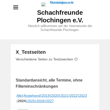
Schachfreunde
Plochingen e.V.
Herzlich willkommen auf der Internetseite der
Schachfreunde Plochingen.
X_Testseiten
V
Verschiedene Seiten zu Testzwecken 🙂
e
r
ö
Standardansicht, alle Termine, ohne
f
f
Filtereinschränkungen
e
Alle
Anstehend
2019
2020
2021
2022
2023
n
2024
2025
2026
2027
t
l