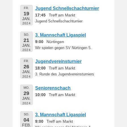
e
r
Jugend Schnellschachturnier
FR.
19
n
17:45
Treff am Markt
JAN.
h
Jugend Schnellschachturnier
2024
a
r
3. Mannschaft Ligaspiel
SO.
d
21
9:00
Nürtingen
M
JAN.
Wir spielen gegen SV Nürtingen 5.
2024
a
r
Jugendvereinsturnier
FR.
t
26
18:00
Treff am Markt
i
JAN.
3. Runde des Jugendvereinsturniers
n
2024
Seniorenschach
MO.
29
10:00
Treff am Markt
JAN.
2024
3. Mannschaft Ligaspiel
SO.
04
9:00
Treff am Markt
FEB.