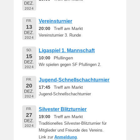
DEZ.
2024
Vereinsturnier
FR.
13
20:00
Treff am Markt
DEZ.
Vereinsturnier 3. Runde
2024
Ligaspiel 1. Mannschaft
SO.
15
10:00
Pfullingen
DEZ.
Wir spielen gegen SF Pfullingen 2.
2024
Jugend-Schnellschachturnier
FR.
20
17:45
Treff am Markt
DEZ.
Jugend-Schnellschachturnier
2024
Silvester Blitzturnier
FR.
27
19:00
Treff am Markt
DEZ.
Traditionelles Silvester-Blitzturnier für
2024
Mitglieder und Freunde des Vereins.
Link zur
Anmeldung
.