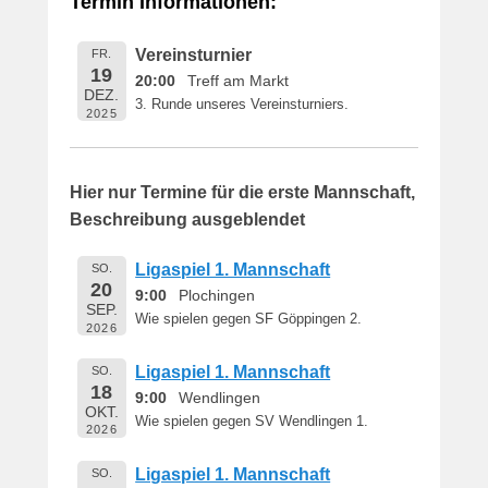
Termin Informationen:
i
c
Vereinsturnier
FR.
h
19
20:00
Treff am Markt
t
DEZ.
3. Runde unseres Vereinsturniers.
a
2025
m
1
6
Hier nur Termine für die erste Mannschaft,
.
Beschreibung ausgeblendet
M
a
Ligaspiel 1. Mannschaft
SO.
i
20
9:00
Plochingen
2
SEP.
Wie spielen gegen SF Göppingen 2.
0
2026
1
Ligaspiel 1. Mannschaft
SO.
9
18
9:00
Wendlingen
v
OKT.
o
Wie spielen gegen SV Wendlingen 1.
2026
n
B
Ligaspiel 1. Mannschaft
SO.