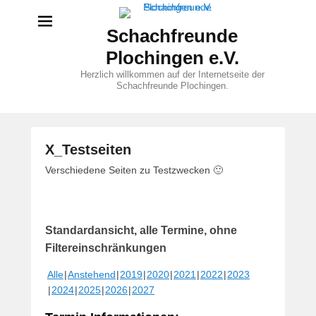
Schachfreunde
Plochingen e.V.
Herzlich willkommen auf der Internetseite der
Schachfreunde Plochingen.
X_Testseiten
V
Verschiedene Seiten zu Testzwecken 🙂
e
r
ö
Standardansicht, alle Termine, ohne
f
f
Filtereinschränkungen
e
Alle
Anstehend
2019
2020
2021
2022
2023
n
2024
2025
2026
2027
t
l