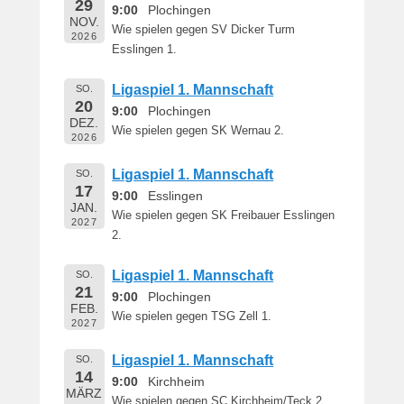
29
e
9:00
Plochingen
NOV.
r
Wie spielen gegen SV Dicker Turm
2026
n
Esslingen 1.
h
a
Ligaspiel 1. Mannschaft
SO.
r
20
9:00
Plochingen
DEZ.
d
Wie spielen gegen SK Wernau 2.
2026
M
a
Ligaspiel 1. Mannschaft
SO.
r
17
9:00
Esslingen
t
JAN.
Wie spielen gegen SK Freibauer Esslingen
i
2027
2.
n
Ligaspiel 1. Mannschaft
SO.
21
9:00
Plochingen
FEB.
Wie spielen gegen TSG Zell 1.
2027
Ligaspiel 1. Mannschaft
SO.
14
9:00
Kirchheim
MÄRZ
Wie spielen gegen SC Kirchheim/Teck 2.