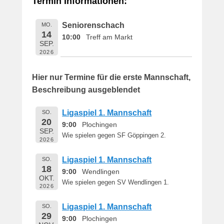
Termin Informationen:
i
c
Seniorenschach
MO.
h
14
10:00
Treff am Markt
t
SEP.
a
2026
m
1
Hier nur Termine für die erste Mannschaft,
6
Beschreibung ausgeblendet
.
M
Ligaspiel 1. Mannschaft
SO.
a
20
9:00
Plochingen
i
SEP.
Wie spielen gegen SF Göppingen 2.
2
2026
0
Ligaspiel 1. Mannschaft
SO.
1
18
9:00
Wendlingen
9
OKT.
v
Wie spielen gegen SV Wendlingen 1.
2026
o
n
Ligaspiel 1. Mannschaft
SO.
29
B
9:00
Plochingen