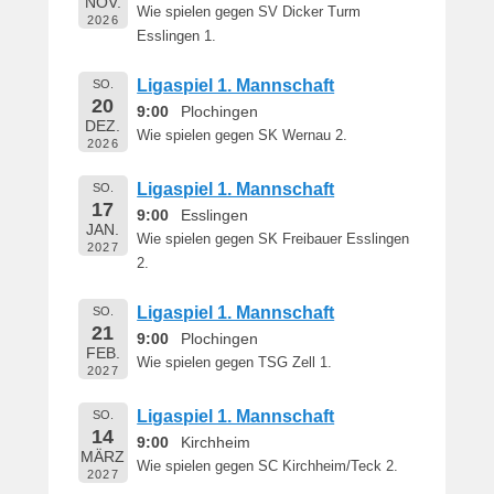
NOV.
e
Wie spielen gegen SV Dicker Turm
2026
r
Esslingen 1.
n
h
Ligaspiel 1. Mannschaft
SO.
a
20
9:00
Plochingen
DEZ.
r
Wie spielen gegen SK Wernau 2.
2026
d
M
Ligaspiel 1. Mannschaft
SO.
a
17
9:00
Esslingen
r
JAN.
Wie spielen gegen SK Freibauer Esslingen
t
2027
2.
i
n
Ligaspiel 1. Mannschaft
SO.
21
9:00
Plochingen
FEB.
Wie spielen gegen TSG Zell 1.
2027
Ligaspiel 1. Mannschaft
SO.
14
9:00
Kirchheim
MÄRZ
Wie spielen gegen SC Kirchheim/Teck 2.
2027