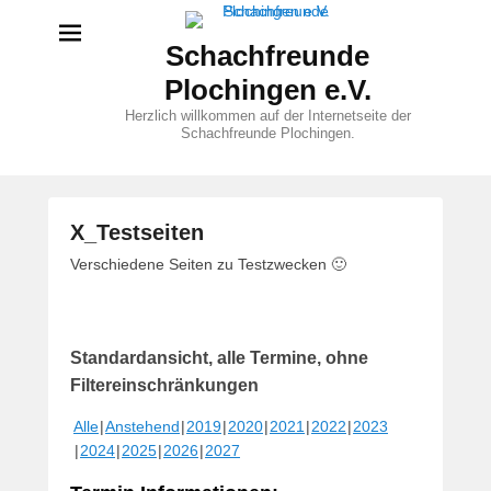
Schachfreunde
Plochingen e.V.
Herzlich willkommen auf der Internetseite der
Schachfreunde Plochingen.
X_Testseiten
V
Verschiedene Seiten zu Testzwecken 🙂
e
r
ö
Standardansicht, alle Termine, ohne
f
f
Filtereinschränkungen
e
Alle
Anstehend
2019
2020
2021
2022
2023
n
2024
2025
2026
2027
t
l