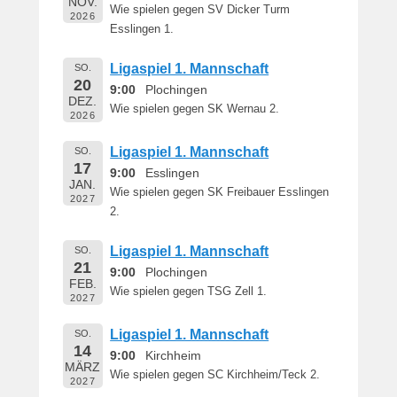
NOV.
e
Wie spielen gegen SV Dicker Turm
2026
r
Esslingen 1.
n
h
Ligaspiel 1. Mannschaft
SO.
a
20
9:00
Plochingen
DEZ.
r
Wie spielen gegen SK Wernau 2.
2026
d
M
Ligaspiel 1. Mannschaft
SO.
a
17
9:00
Esslingen
r
JAN.
Wie spielen gegen SK Freibauer Esslingen
t
2027
2.
i
n
Ligaspiel 1. Mannschaft
SO.
21
9:00
Plochingen
FEB.
Wie spielen gegen TSG Zell 1.
2027
Ligaspiel 1. Mannschaft
SO.
14
9:00
Kirchheim
MÄRZ
Wie spielen gegen SC Kirchheim/Teck 2.
2027