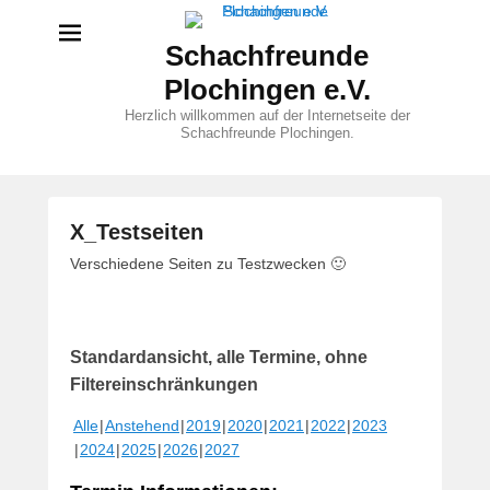
Schachfreunde
Plochingen e.V.
Herzlich willkommen auf der Internetseite der
Schachfreunde Plochingen.
X_Testseiten
V
Verschiedene Seiten zu Testzwecken 🙂
e
r
ö
Standardansicht, alle Termine, ohne
f
f
Filtereinschränkungen
e
Alle
Anstehend
2019
2020
2021
2022
2023
n
2024
2025
2026
2027
t
l