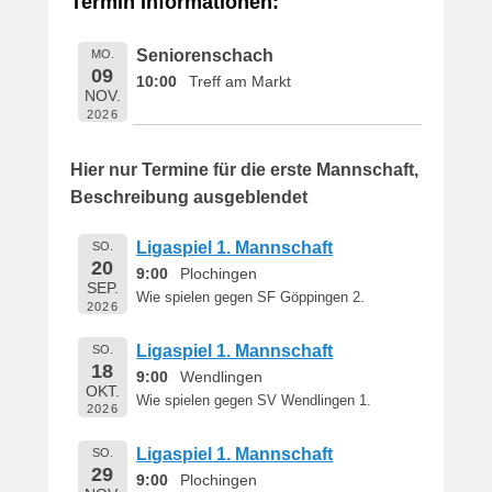
Termin Informationen:
i
c
Seniorenschach
MO.
h
09
10:00
Treff am Markt
t
NOV.
a
2026
m
1
Hier nur Termine für die erste Mannschaft,
6
Beschreibung ausgeblendet
.
M
Ligaspiel 1. Mannschaft
SO.
a
20
9:00
Plochingen
i
SEP.
Wie spielen gegen SF Göppingen 2.
2
2026
0
Ligaspiel 1. Mannschaft
SO.
1
18
9:00
Wendlingen
9
OKT.
v
Wie spielen gegen SV Wendlingen 1.
2026
o
n
Ligaspiel 1. Mannschaft
SO.
29
B
9:00
Plochingen